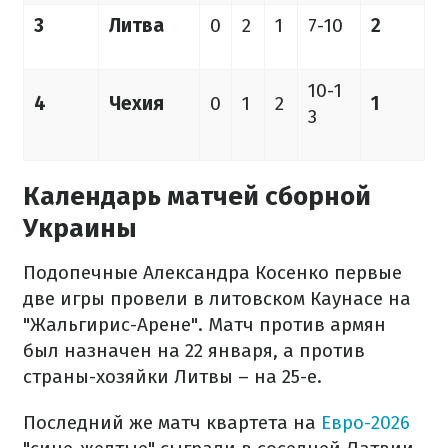
3
Литва
0
2
1
7-10
2
10-1
4
Чехия
0
1
2
1
3
Календарь матчей сборной
Украины
Подопечные Александра Косенко первые
две игры провели в литовском Каунасе на
"Жальгирис-Арене". Матч против армян
был назначен на 22 января, а против
страны-хозяйки Литвы – на 25-е.
Последний же матч квартета на
Евро-2026