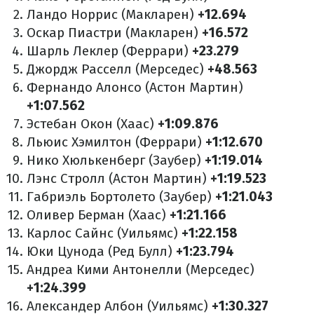
Ландо Норрис (Макларен)
+12.694
Оскар Пиастри (Макларен)
+16.572
Шарль Леклер (Феррари)
+23.279
Джордж Расселл (Мерседес)
+48.563
Фернандо Алонсо (Астон Мартин)
+1:07.562
Эстебан Окон (Хаас)
+1:09.876
Льюис Хэмилтон (Феррари)
+1:12.670
Нико Хюлькенберг (Заубер)
+1:19.014
Лэнс Стролл (Астон Мартин)
+1:19.523
Габриэль Бортолето (Заубер)
+1:21.043
Оливер Берман (Хаас)
+1:21.166
Карлос Сайнс (Уильямс)
+1:22.158
Юки Цунода (Ред Булл)
+1:23.794
Андреа Кими Антонелли (Мерседес)
+1:24.399
Александер Албон (Уильямс)
+1:30.327