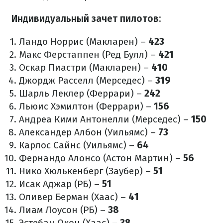
Индивидуальный зачет пилотов:
Ландо Норрис (Макларен) –
423
Макс Ферстаппен (Ред Булл) –
421
Оскар Пиастри (Макларен) –
410
Джордж Расселл (Мерседес) –
319
Шарль Леклер (Феррари) –
242
Льюис Хэмилтон (Феррари) –
156
Андреа Кими Антонелли (Мерседес) –
150
Александер Албон (Уильямс) –
73
Карлос Сайнс (Уильямс) –
64
Фернандо Алонсо (Астон Мартин) –
56
Нико Хюлькенберг (Заубер) –
51
Исак Аджар (РБ) –
51
Оливер Берман (Хаас) –
41
Лиам Лоусон (РБ) –
38
Эстебан Окон (Хаас) –
38