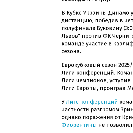
В Кубке Украины Динамо 
дистанцию, победив в чет
полуфинале Буковину (3:0
Львов" против ФК Черниго
команде участие в квали
сезона.
Еврокубковый сезон 2025/
Лиги конференций. Кома
Лиги чемпионов, уступив 
Лиги Европы, проиграв М
У
Лиге конференций
кома
частности разгромом Зринс
однако поражения от Кри
Фиорентины
не позволил