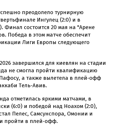
успешно преодолело турнирную
вертьфинале Ингулец (2:0) и в
). Финал состоится 20 мая на "Арене
в. Победа в этом матче обеспечит
фикации Лиги Европы следующего
2026 завершился для киевлян на стадии
нда не смогла пройти квалификацию
Пафосу, а также вылетела в плей-офф
аккаби Тель-Авив.
нда отметилась яркими матчами, в
ки (6:0) и победой над Ноахом (2:0),
стал Пелес, Самсунспора, Омонии и
и пройти в плей-офф.