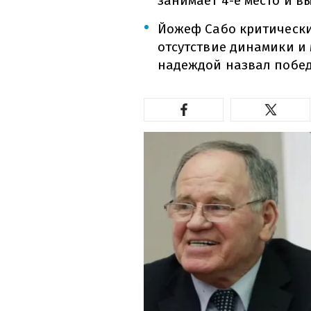
занимает 4-е место и в
Йожеф Сабо критически
отсутствие динамики и
надеждой назвал побед