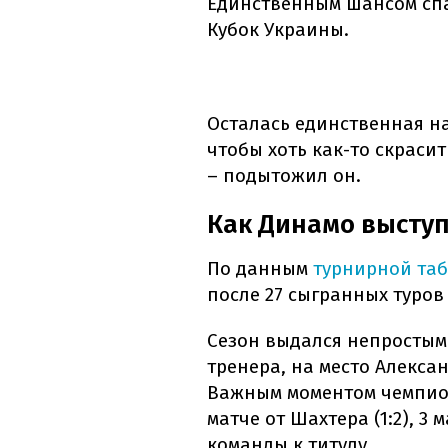
Единственным шансом спа
Кубок Украины.
Осталась единственная на
чтобы хоть как-то скраси
– подытожил он.
Как Динамо выступ
По данным
турнирной та
после 27 сыгранных туров
Сезон выдался непростым
тренера, на место Алекс
Важным моментом чемпион
матче от Шахтера (1:2), 3
команды к титулу.