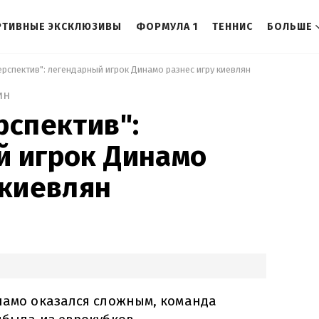
РТИВНЫЕ ЭКСКЛЮЗИВЫ
ФОРМУЛА 1
ТЕННИС
БОЛЬШЕ
ерспектив": легендарный игрок Динамо разнес игру киевлян 
ин
рспектив":
й игрок Динамо
 киевлян
инамо оказался сложным, команда