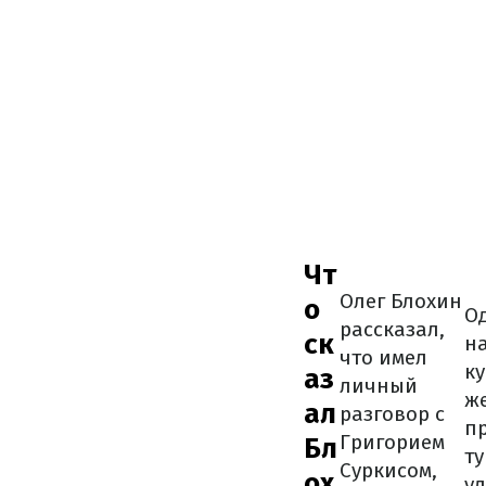
Чт
Олег Блохин
о
О
рассказал,
ск
н
что имел
ку
аз
личный
же
ал
разговор с
п
Григорием
Бл
т
Суркисом,
ох
у