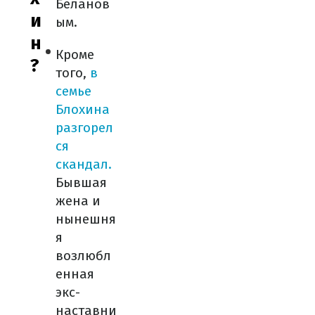
Беланов
и
ым.
н
Кроме
?
того,
в
семье
Блохина
разгорел
ся
скандал.
Бывшая
жена и
нынешня
я
возлюбл
енная
экс-
наставни