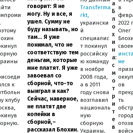
а
говорит: Я не
айти
Transferma
в
Б
могу. Ну и все, я
омпроми
rkt,
февр
л
ушел. Сумму не
.
украински
2022 
о
буду называть, но
оэтому
й
Олег
х
там... Я уже
лохин
специалис
Блох
и
понимал, что не
окинул
т покинул
свое
н
соответствую тем
борную
российску
инст
а:
деньгам, которые
краины
ю команду
ме
с
мне платят. Я уже
в ноябре
приз
м
завоевал со
рисоеди
2008 года,
окку
о
сборной, что-то
лся к
а в 2011
ов
т
выиграл и как?
утбольн
году снова
прек
р
Сейчас, наверное,
у клубу
возглавил
ть
и
не платят две
осква,
националь
обст
т
копейки в
окинув
ную
горо
е
сборной,
–
борную.
сборную
отоз
в
рассказал Блохин.
Украины.
войс