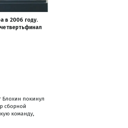
 в 2006 году.
 четвертьфинал
г Блохин покинул
ер сборной
кую команду,