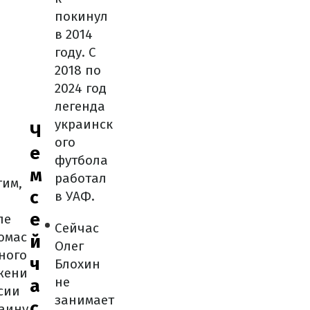
покинул
в 2014
году. С
2018 по
2024 год
легенда
украинск
Ч
ого
е
футбола
м
работал
тим,
с
в УАФ.
е
ле
Сейчас
омас
й
Олег
ного
ч
Блохин
жени
не
а
сии
занимает
с
раину