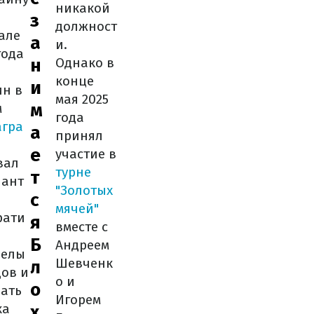
никакой
з
должност
але
а
и.
года
н
Однако в
конце
и
ин в
мая 2025
м
м
года
агра
а
принял
е
участие в
вал
турне
т
пант
"Золотых
с
мячей"
рати
я
вместе с
Б
Андреем
релы
Шевченк
л
дов и
о и
о
вать
Игорем
ка
х