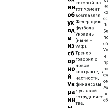
который на
н
ин
тот момент
к
об
возглавлял
сс
ух
Федерацию
П
футбола
од
Б
Украины
е
п
(ныне –
с
из
УАФ).
У
сб
Тренер
и
говорил о
ор
п
новом
но
ни
контракте, в
ф
й
частности,
ом
Ук
финансовы
М
х условий
ра
п
сотрудничес
ин
с
тва.
ы