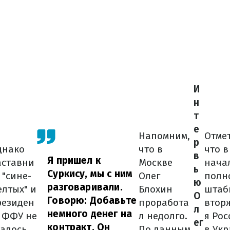
И
н
т
е
Напомним,
Отме
р
днако
что в
что в
в
Я пришел к
аставни
Москве
нача
ь
Суркису, мы с ним
 "сине-
Олег
полн
ю
разговаривали.
лтых" и
Блохин
штаб
О
Говорю: Добавьте
резиден
проработа
втор
л
немного денег на
у ФФУ не
л недолго.
я Рос
ег
контракт. Он
далось
По данным
в Ук