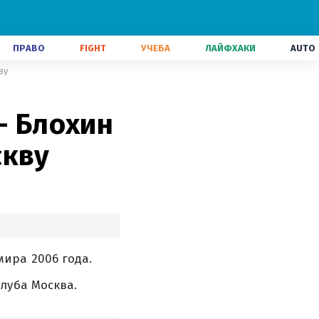
ПРАВО
FIGHT
УЧЕБА
ЛАЙФХАКИ
AUTO
ву
– Блохин
скву
ира 2006 года.
луба Москва.