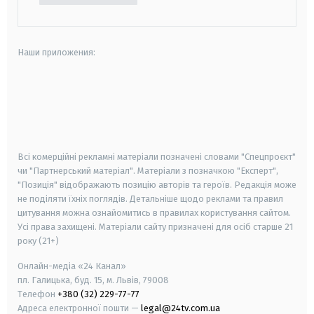
Наши приложения:
android
apple
smart tv
samsung smart tv
Всі комерційні рекламні матеріали позначені словами "Спецпроєкт"
чи "Партнерський матеріал". Матеріали з позначкою "Експерт",
"Позиція" відображають позицію авторів та героїв. Редакція може
не поділяти їхніх поглядів. Детальніше щодо реклами та правил
цитування можна ознайомитись в правилах користування сайтом.
Усі права захищені.
Матеріали сайту призначені для осіб старше
21
року (21+)
Онлайн-медіа «24 Канал»
пл. Галицька, буд. 15, м. Львів, 79008
Телефон
+380 (32) 229-77-77
Адреса електронної пошти —
legal@24tv.com.ua