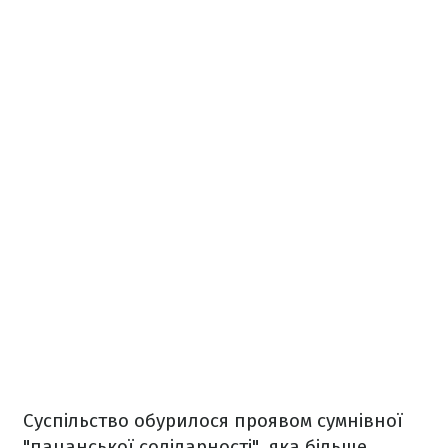
Суспільство обурилося проявом сумнівної
"пацанської солідарності", яка більше