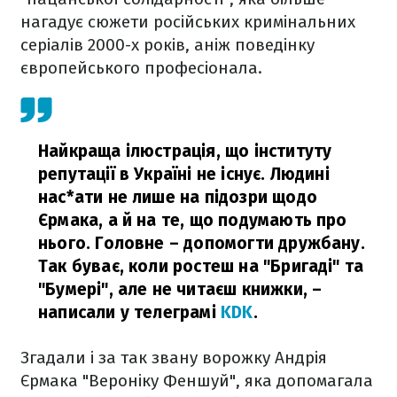
нагадує сюжети російських кримінальних
серіалів 2000-х років, аніж поведінку
європейського професіонала.
Найкраща ілюстрація, що інституту
репутації в Україні не існує. Людині
нас*ати не лише на підозри щодо
Єрмака, а й на те, що подумають про
нього. Головне – допомогти дружбану.
Так буває, коли ростеш на "Бригаді" та
"Бумері", але не читаєш книжки,
–
написали у телеграмі
KDK
.
Згадали і за так звану ворожку Андрія
Єрмака "Вероніку Феншуй", яка допомагала