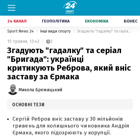
24 КАНАЛ
ГЕОПОЛІТИКА
ЕКОНОМІКА
БІЗНЕС
Sport News 24
Інші види спорту
Згадують "гадалку" та серіал "Бригада": українці критикують Реброва, який вніс заставу за Єрмака
15 травня,
13:42
3
Згадують "гадалку" та серіал
"Бригада": українці
критикують Реброва, який вніс
заставу за Єрмака
Микола Брежицький
ОСНОВНІ ТЕЗИ
Сергій Ребров вніс заставу у 30 мільйонів
гривень для колишнього чиновника Андрія
Єрмака, якого підозрюють у корупції.