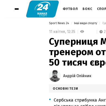
ФУТБОЛ
БОКС
СПОР
Sport News 24
Інші види спорту
11 квітня,
12:35
2
Суперниця М
тренером от
50 тисяч єв
Андрій Олійник
ОСНОВНІ ТЕЗИ
Сербська стрибунка Анг