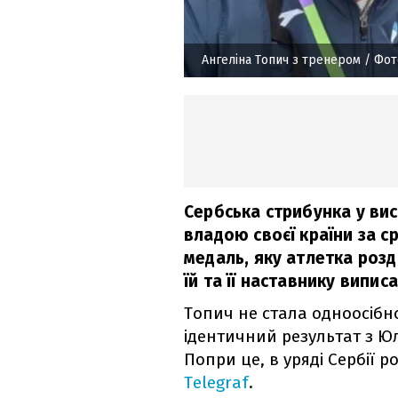
Ангеліна Топич з тренером
/ Фот
Сербська стрибунка у вис
владою своєї країни за ср
медаль, яку атлетка роз
їй та її наставнику випис
Топич не стала одноосіб
ідентичний результат з Ю
Попри це, в уряді Сербії 
Telegraf
.