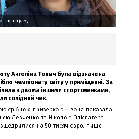
о з інстаграму
оту Ангеліна Топич була відзначена
ібло чемпіонату світу у приміщенні. За
ділила з двома іншими спортсменками,
али солідний чек.
ною срібною призеркою – вона показала
лією Левченко та Ніколою Оліслагерс.
розщедрилися на 50 тисяч євро, пише