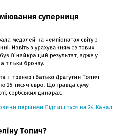
еміювання суперниця
ала медалей на чемпіонатах світу з
нні. Навіть з урахуванням світових
 був її найкращий результат, адже у
ла тільки бронзу.
та її тренер і батько Драгутин Топич
по 25 тисяч євро. Щоправда суму
ті, сербських динарах.
новини першими
Підпишіться на 24 Канал
еліну Топич?