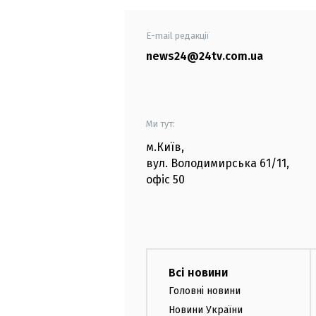
E-mail редакції
news24@24tv.com.ua
Ми тут:
м.Київ
,
вул. Володимирська
61/11,
офіс
50
Всі новини
Головні новини
Новини України