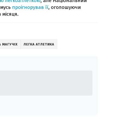
ою легкоатлеткою
, але Національний
омусь
проігнорував її
, оголошуючи
 місяця.
 МАГУЧІХ
ЛЕГКА АТЛЕТИКА