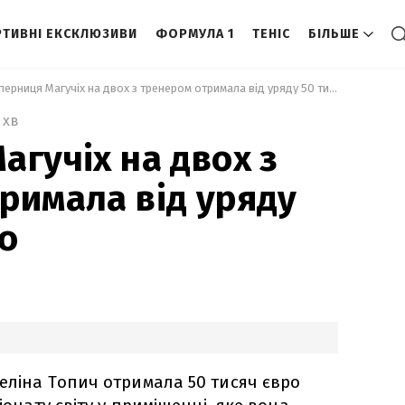
ТИВНІ ЕКСКЛЮЗИВИ
ФОРМУЛА 1
ТЕНІС
БІЛЬШЕ
 Суперниця Магучіх на двох з тренером отримала від уряду 50 тисяч євро 
 хв
агучіх на двох з
римала від уряду
ро
еліна Топич отримала 50 тисяч євро