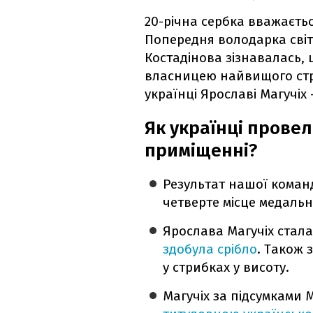
20-річна сербка вважаєтьс
Попередня володарка світ
Костадінова зізнавалась,
власницею найвищого стри
українці Ярославі Магучіх 
Як українці провел
приміщенні?
Результат нашої коман
четверте місце медальн
Ярослава Магучіх стала
здобула срібло
. Також 
у стрибках у висоту.
Магучіх за підсумками 