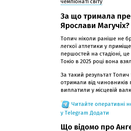
чемпіонаті світу
За що тримала пр
Ярослави Магучіх?
Топич ніколи раніше не бр
легкої атлетики у приміще
першостей на стадіоні, це
Токіо в 2025 році вона взя
За такий результат Топич 
отримали від чиновників 
виплатили у місцевій валю
Читайте оперативні 
у Telegram
Додати
Що відомо про Анг