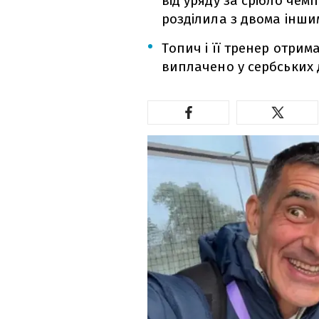
від уряду за срібло чемп
розділила з двома інш
Топич і її тренер отрим
виплачено у сербських 