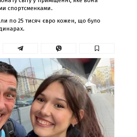
іонату світу у приміщенні, яке вона
ими спортсменками.
али по 25 тисяч євро кожен, що було
динарах.