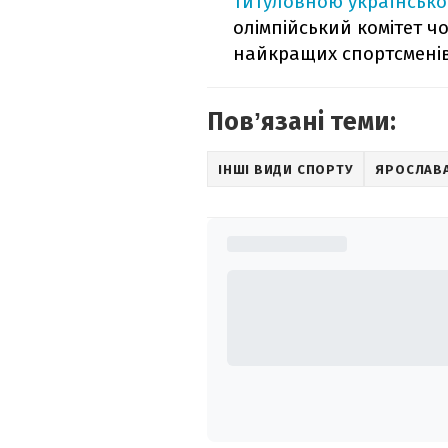
титуловною українськ
олімпійський комітет ч
найкращих спортсменів
Повʼязані теми:
ІНШІ ВИДИ СПОРТУ
ЯРОСЛАВА