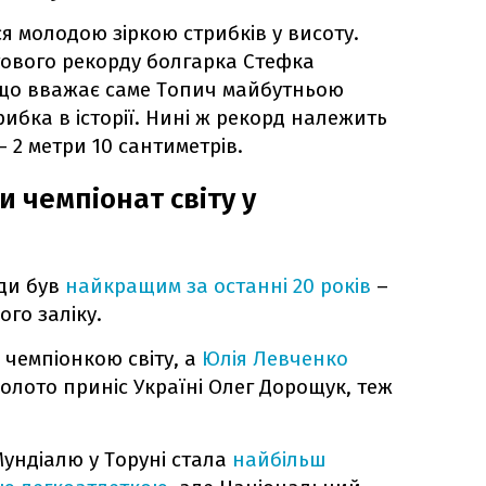
я молодою зіркою стрибків у висоту.
ового рекорду болгарка Стефка
 що вважає саме Топич майбутньою
бка в історії. Нині ж рекорд належить
– 2 метри 10 сантиметрів.
и чемпіонат світу у
ди був
найкращим за останні 20 років
–
ого заліку.
 чемпіонкою світу, а
Юлія Левченко
золото приніс Україні Олег Дорощук, теж
Мундіалю у Торуні стала
найбільш