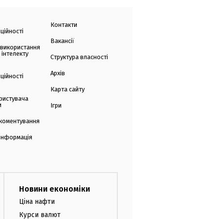
Контакти
ційності
Вакансії
 використання
 інтелекту
Структура власності
Архів
ційності
Карта сайту
ристувача
и
Ігри
коментування
 інформація
Новини економіки
Ціна нафти
Курси валют