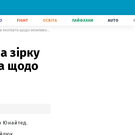
О
FIGHT
ОСВІТА
ЛАЙФХАКИ
AUTO
Тоттенхем та МЮ поклали око на зірку збірної України: оцінка експерта щодо можливого трансферу
а зірку
та щодо
р Юнайтед.
йлюк.