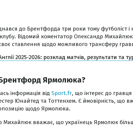
нався до Брентфорда три роки тому футболіст і 
 клубу. Відомий коментатор Олександр Михайлюк
воє ставлення щодо можливого трансферу грав
нглії 2025-2026: розклад матчів, результати та т
 Брентфорд Ярмолюка?
ась інформація від
Sport.fr
, що інтерес до гравц
тер Юнайтед та Тоттенхем. Є ймовірність, що вж
ропозицію щодо Ярмолюка.
р Михайлюк вважає, що українець Ярмолюк більш