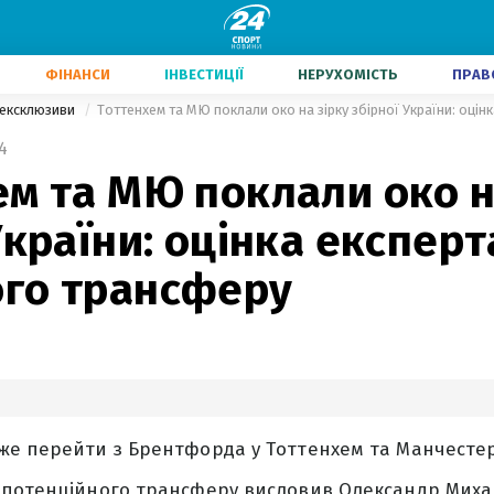
ФІНАНСИ
ІНВЕСТИЦІЇ
НЕРУХОМІСТЬ
ПРАВ
 ексклюзиви
4
м та МЮ поклали око н
України: оцінка експер
го трансферу
же перейти з Брентфорда у Тоттенхем та Манчесте
 потенційного трансферу висловив Олександр Миха