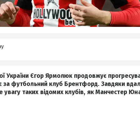
ну
ної України Єгор Ярмолюк продовжує прогресува
ає за футбольний клуб Брентфорд. Завдяки вдалі
е увагу таких відомих клубів, як Манчестер Юна