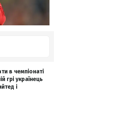
ти в чемпіонаті
й грі українець
йтед і