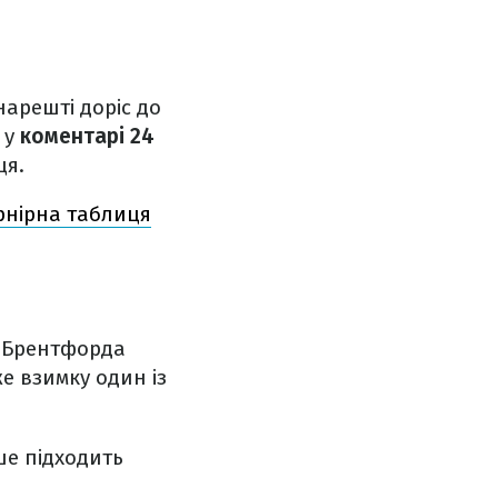
нарешті доріс до
 у
коментарі 24
ця.
урнірна таблиця
я Брентфорда
е взимку один із
е підходить