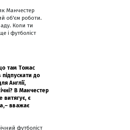
 як Манчестер
й об'єм роботи.
аду. Коли ти
ще і футболіст
 що там Томас
в підпускати до
ля Англії,
січні? В Манчестер
 витягує, є
а,
– вважає
річний футболіст