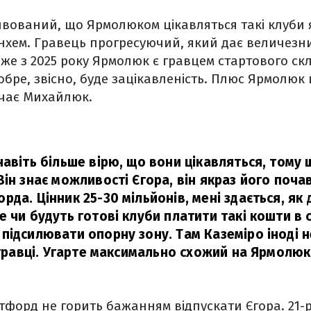
ивований, що Ярмолюком цікавляться такі клуби
хем. Гравець прогресуючий, який дає величезни
е з 2025 року Ярмолюк є гравцем стартового скл
обре, звісно, буде зацікавленість. Плюс Ярмолюк 
ачає Михайлюк.
навіть більше вірю, що вони цікавляться, тому
ін знає можливості Єгора, він якраз його поча
да. Цінник 25-30 мільйонів, мені здається, як д
 чи будуть готові клуби платити такі кошти в 
підсилювати опорну зону. Там Каземіро іноді не
і гравці. Угарте максимально схожий на Ярмолюк
тфорд не горить бажанням відпускати Єгора. 21-