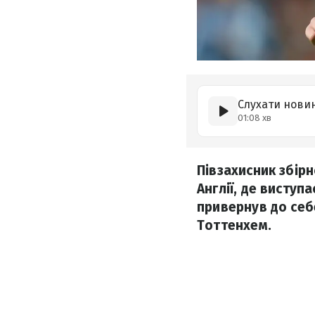
Слухати нови
01:08 хв
Півзахисник збір
Англії, де виступ
привернув до себ
Тоттенхем.