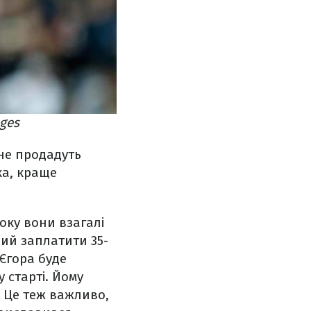
ges
не продадуть
ка, краще
оку вони взагалі
вий заплатити 35-
 Єгора буде
 старті. Йому
. Це теж важливо,