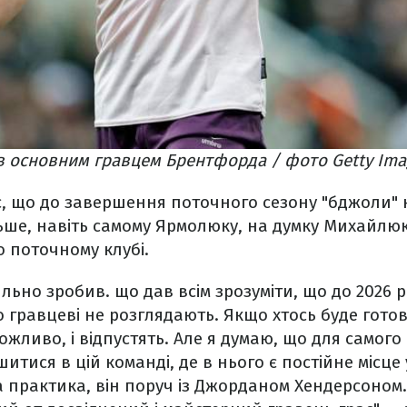
в основним гравцем Брентфорда / фото Getty Ima
, що до завершення поточного сезону "бджоли" 
льше, навіть самому Ярмолюку, на думку Михайлю
 поточному клубі.
ьно зробив. що дав всім зрозуміти, що до 2026 р
по гравцеві не розглядають. Якщо хтось буде гото
можливо, і відпустять. Але я думаю, що для самого
ися в цій команді, де в нього є постійне місце у
ва практика, він поруч із Джорданом Хендерсоном