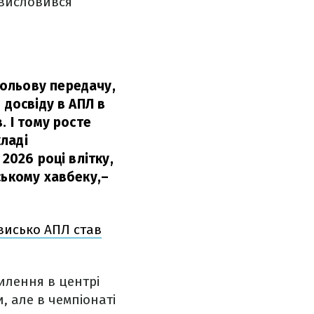
 висловився
ольову передачу,
 досвіду в АПЛ в
. І тому росте
ладі
2026 році влітку,
ському хавбеку,
–
висько АПЛ став
илення в центрі
, але в чемпіонаті