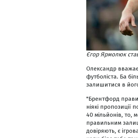
Єгор Ярмолюк ста
Олександр вважає
футболіста. Ба бі
залишитися в його
"Брентфорд правил
ніякі пропозиції 
40 мільйонів, то, 
правильним залишит
довіряють, є ігро