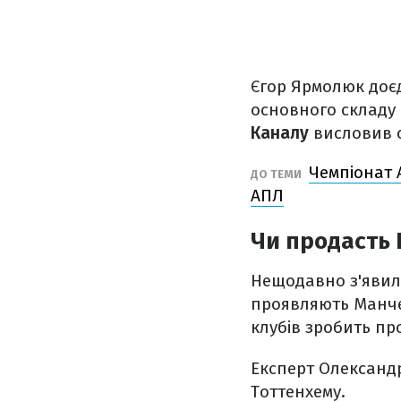
Єгор Ярмолюк доєд
основного складу
Каналу
висловив с
Чемпіонат А
ДО ТЕМИ
АПЛ
Чи продасть
Нещодавно з'явил
проявляють Манчес
клубів зробить п
Експерт Олександ
Тоттенхему.