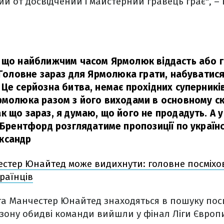
кий от досвідчений і майстерний гравець грає", –
 що найближчим часом Ярмолюк віддасть або г
 Головне зараз для Ярмолюка грати, набуватися
Це серйозна битва, немає прохідних суперників
рмолюка разом з його виходами в основному ск
 що зараз, я думаю, що його не продадуть. А у 
, Брентфорд розглядатиме пропозиції по україн
ксандр
стер Юнайтед може видихнути: головне посміхо
раїнців
та Манчестер Юнайтед знаходяться в пошуку пос
зону обидві команди вийшли у фінал Ліги Європи