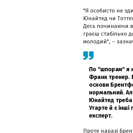
"Я особисто не зд
Юнайтед чи Тоттен
Десь починаючи вж
граєш стабільно д
молодий", – зазн
По "шпорам" я 
Франк тренер. В
основи Брентфор
нормальний. Але
Юнайтед треба 
Угарте й є інш
експерт.
Проте наразі Брен