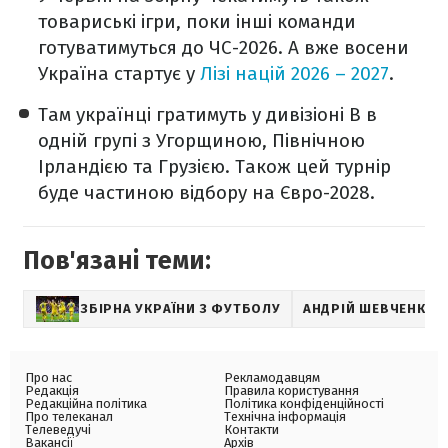
товариські ігри, поки інші команди
готуватимуться до ЧС-2026. А вже восени
Україна стартує у
Лізі націй 2026 – 2027
.
Там українці гратимуть у дивізіоні В в
одній групі з Угорщиною, Північною
Ірландією та Грузією. Також цей турнір
буде частиною відбору на Євро-2028.
Пов'язані теми:
ЗБІРНА УКРАЇНИ З ФУТБОЛУ
АНДРІЙ ШЕВЧЕНКО
Про нас
Рекламодавцям
Редакція
Правила користування
Редакційна політика
Політика конфіденційності
Про телеканал
Технічна інформація
Телеведучі
Контакти
Вакансії
Архів