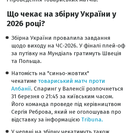
Що чекає на збірну України у
2026 році?
Збірна України провалила завдання
щодо виходу на ЧС-2026. У фіналі плей-оф
за путівку на Мундіаль гратимуть Швеція
та Польща.
Натомість на "синьо-жовтих"
чекатиме
товариський матч проти
Албанії
. Спаринг у Валенсії розпочнеться
31 березня о 21:45 за київським часом.
Його команда проведе під керівництвом
Сергія Реброва, який не оголошував про
відставку за інформацією
Tribuna.
У червні на збірну чекатимуть також