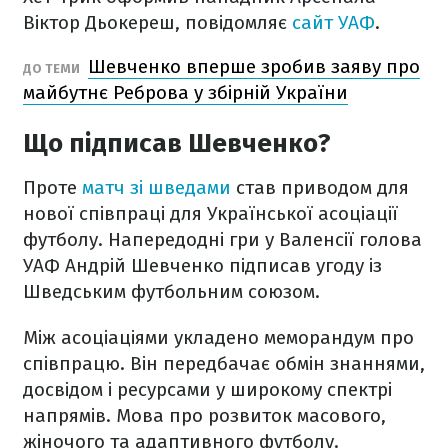
Віктор Дьокереш, повідомляє
сайт УАФ
.
Шевченко вперше зробив заяву про
ДО ТЕМИ
майбутнє Реброва у збірній України
Що підписав Шевченко?
Проте
матч зі шведами
став приводом для
нової співпраці для Української асоціації
футболу. Напередодні гри у Валенсії голова
УАФ Андрій Шевченко підписав угоду із
Шведським футбольним союзом.
Між асоціаціями укладено меморандум про
співпрацю. Він передбачає обмін знаннями,
досвідом і ресурсами у широкому спектрі
напрямів. Мова про розвиток масового,
жіночого та адаптивного футболу.