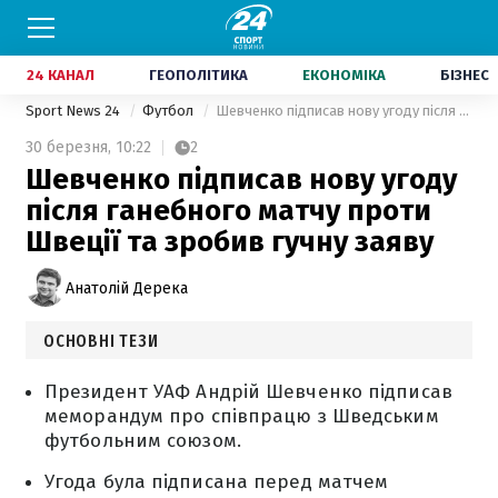
24 КАНАЛ
ГЕОПОЛІТИКА
ЕКОНОМІКА
БІЗНЕС
Sport News 24
Футбол
Шевченко підписав нову угоду після ганебного матчу проти Швеції та зробив гучну заяву
30 березня,
10:22
2
Шевченко підписав нову угоду
після ганебного матчу проти
Швеції та зробив гучну заяву
Анатолій Дерека
ОСНОВНІ ТЕЗИ
Президент УАФ Андрій Шевченко підписав
меморандум про співпрацю з Шведським
футбольним союзом.
Угода була підписана перед матчем