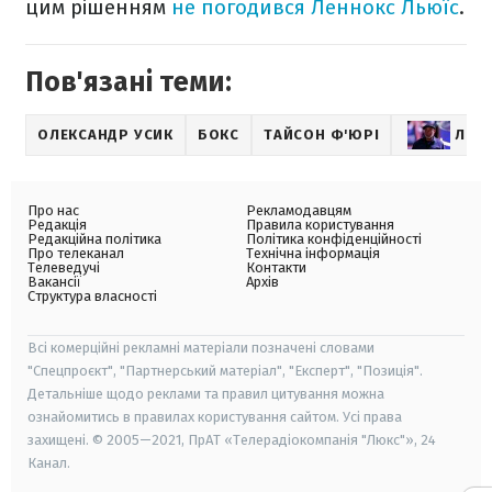
цим рішенням
не погодився Леннокс Льюїс
.
Пов'язані теми:
ОЛЕКСАНДР УСИК
БОКС
ТАЙСОН Ф'ЮРІ
ЛЕН
Про нас
Рекламодавцям
Редакція
Правила користування
Редакційна політика
Політика конфіденційності
Про телеканал
Технічна інформація
Телеведучі
Контакти
Вакансії
Архів
Структура власності
Всі комерційні рекламні матеріали позначені словами
"Спецпроєкт", "Партнерський матеріал", "Експерт", "Позиція".
Детальніше щодо реклами та правил цитування можна
ознайомитись в правилах користування сайтом. Усі права
захищені. © 2005—2021, ПрАТ «Телерадіокомпанія "Люкс"», 24
Канал.