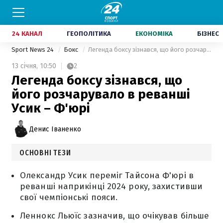
24 КАНАЛ
ГЕОПОЛІТИКА
ЕКОНОМІКА
БІЗНЕС
Sport News 24
Бокс
Легенда боксу зізнався, що його розчарувало в реванші Усик – Ф'юрі
13 січня,
10:50
2
Легенда боксу зізнався, що
його розчарувало в реванші
Усик – Ф'юрі
Денис Іваненко
ОСНОВНІ ТЕЗИ
Олександр Усик переміг Тайсона Ф'юрі в
реванші наприкінці 2024 року, захистивши
свої чемпіонські пояси.
Леннокс Льюїс зазначив, що очікував більше