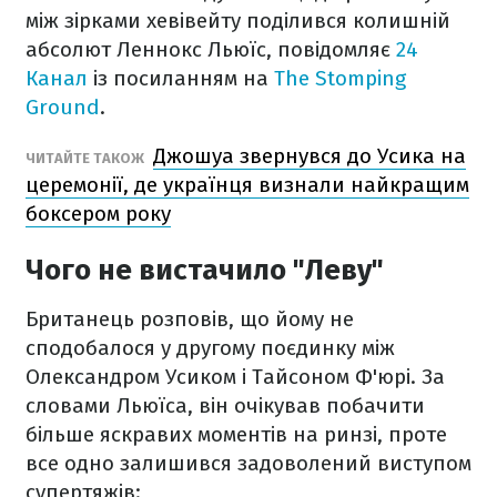
між зірками хевівейту поділився колишній
абсолют Леннокс Льюїс, повідомляє
24
Канал
із посиланням на
The Stomping
Ground
.
Джошуа звернувся до Усика на
ЧИТАЙТЕ ТАКОЖ
церемонії, де українця визнали найкращим
боксером року
Чого не вистачило "Леву"
Британець розповів, що йому не
сподобалося у другому поєдинку між
Олександром Усиком і Тайсоном Ф'юрі. За
словами Льюїса, він очікував побачити
більше яскравих моментів на ринзі, проте
все одно залишився задоволений виступом
супертяжів: