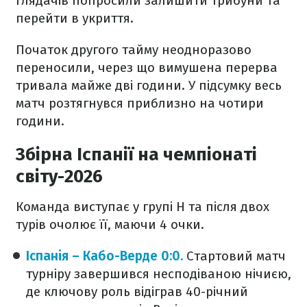
глядачів попросили залишити трибуни та
перейти в укриття.
Початок другого тайму неодноразово
переносили, через що вимушена перерва
тривала майже дві години. У підсумку весь
матч розтягнувся приблизно на чотири
години.
Збірна Іспанії на чемпіонаті
світу-2026
Команда виступає у групі H та після двох
турів очолює її, маючи 4 очки.
Іспанія – Кабо-Верде 0:0.
Стартовий матч
турніру завершився несподіваною нічиєю,
де ключову роль відіграв 40-річний