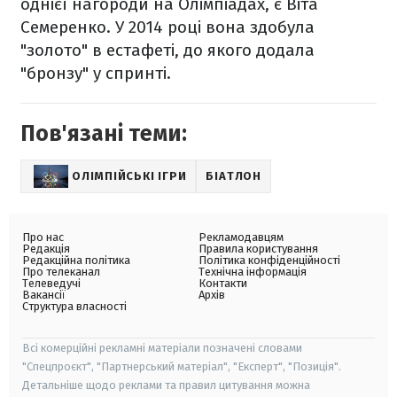
однієї нагороди на Олімпіадах, є Віта
Семеренко. У 2014 році вона здобула
"золото" в естафеті, до якого додала
"бронзу" у спринті.
Пов'язані теми:
ОЛІМПІЙСЬКІ ІГРИ
БІАТЛОН
Про нас
Рекламодавцям
Редакція
Правила користування
Редакційна політика
Політика конфіденційності
Про телеканал
Технічна інформація
Телеведучі
Контакти
Вакансії
Архів
Структура власності
Всі комерційні рекламні матеріали позначені словами
"Спецпроєкт", "Партнерський матеріал", "Експерт", "Позиція".
Детальніше щодо реклами та правил цитування можна