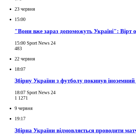
23 червня
15:00
"Вони вже зараз допоможуть Україні": Вірт о
15:00
Sport News 24
483
22 червня
18:07
Збірну України з футболу покинув іноземний
18:07
Sport News 24
1 127
1
9 червня
19:17
Збірна України відмовляється проводити мат