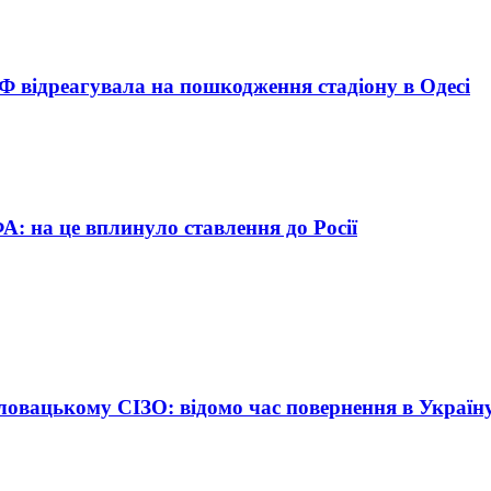
Ф відреагувала на пошкодження стадіону в Одесі
А: на це вплинуло ставлення до Росії
ловацькому СІЗО: відомо час повернення в Україн