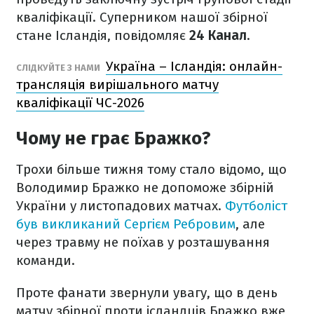
кваліфікації. Суперником нашої збірної
стане Ісландія, повідомляє
24 Канал
.
Україна – Ісландія: онлайн-
СЛІДКУЙТЕ З НАМИ
трансляція вирішального матчу
кваліфікації ЧС-2026
Чому не грає Бражко?
Трохи більше тижня тому стало відомо, що
Володимир Бражко не допоможе збірній
України у листопадових матчах.
Футболіст
був викликаний Сергієм Ребровим
, але
через травму не поїхав у розташування
команди.
Проте фанати звернули увагу, що в день
матчу збірної проти ісландців Бражко вже