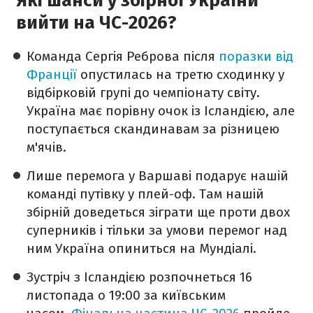
Які шанси у збірної України
вийти на ЧС-2026?
Команда Сергія Реброва після
поразки від
Франції
опустилась на третю сходинку у
відбірковій групі до чемпіонату світу.
Україна має порівну очок із Ісландією, але
поступається скандинавам за різницею
м'ячів.
Лише перемога у Варшаві подарує нашій
команді путівку у плей-оф. Там нашій
збірній доведеться зіграти ще проти двох
суперників і тільки за умови перемог над
ним Україна опиниться на Мундіалі.
Зустріч з Ісландією розпочнеться 16
листопада о 19:00 за київським