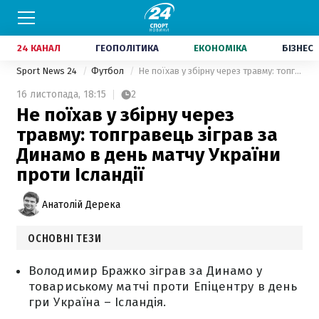
24 КАНАЛ
ГЕОПОЛІТИКА
ЕКОНОМІКА
БІЗНЕС
Sport News 24
Футбол
Не поїхав у збірну через травму: топгравець зіграв за Динамо в день матчу України проти Ісландії
16 листопада,
18:15
2
Не поїхав у збірну через
травму: топгравець зіграв за
Динамо в день матчу України
проти Ісландії
Анатолій Дерека
ОСНОВНІ ТЕЗИ
Володимир Бражко зіграв за Динамо у
товариському матчі проти Епіцентру в день
гри Україна – Ісландія.