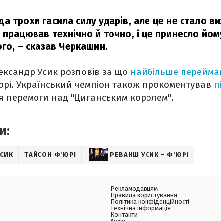
а трохи гасила силу ударів, але це не стало в
 працював технічно й точно, і це принесло йом
ого,
– сказав Черкашин.
ександр Усик розповів за що
найбільше перейма
юрі. Український чемпіон також прокоментував
п
я перемоги над "Циганським королем".
и:
УСИК
ТАЙСОН Ф'ЮРІ
РЕВАНШ УСИК – Ф'ЮРІ
Рекламодавцям
Правила користування
Політика конфіденційності
Технічна інформація
Контакти
Архів