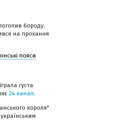
поголив бороду.
ився на прохання
іонські пояси
діграла густа
ляє
24 канал.
ганського короля"
 українським