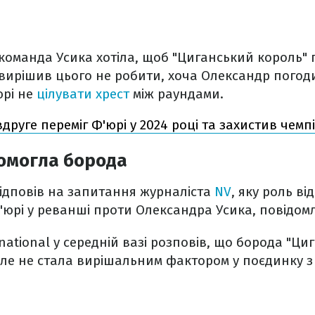
оманда Усика хотіла, щоб "Циганський король" 
вирішив цього не робити, хоча Олександр погод
юрі не
цілувати хрест
між раундами.
вдруге переміг Ф'юрі у 2024 році та захистив чемп
омогла борода
ідповів на запитання журналіста
NV
, яку роль ві
'юрі у реванші проти Олександра Усика, повідом
national у середній вазі розповів, що борода "Ци
ле не стала вирішальним фактором у поєдинку з