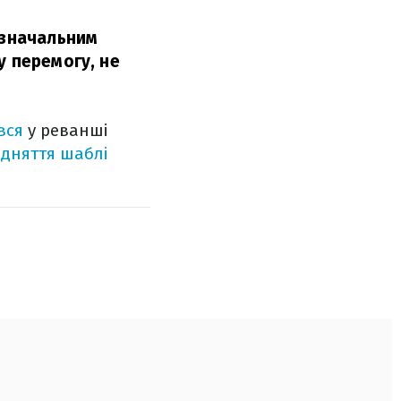
изначальним
у перемогу, не
вся
у реванші
ідняття шаблі