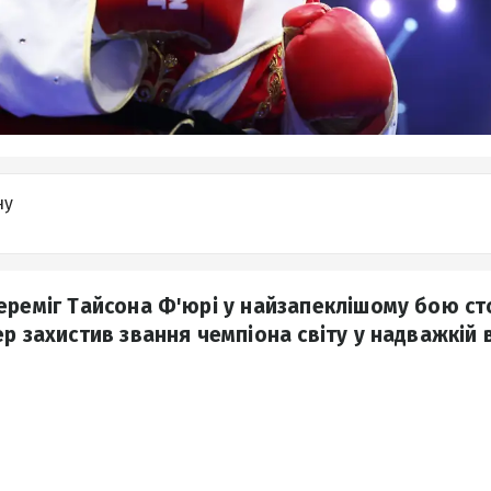
ну
ереміг Тайсона Ф'юрі у найзапеклішому бою ст
р захистив звання чемпіона світу у надважкій в