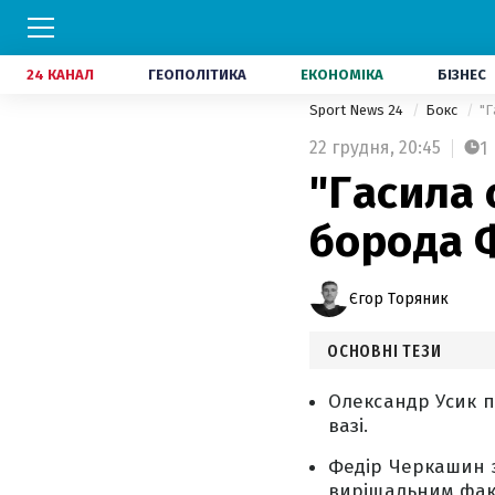
24 КАНАЛ
ГЕОПОЛІТИКА
ЕКОНОМІКА
БІЗНЕС
Sport News 24
Бокс
"Г
22 грудня,
20:45
1
"Гасила 
борода Ф
Єгор Торяник
ОСНОВНІ ТЕЗИ
Олександр Усик п
вазі.
Федір Черкашин з
вирішальним фак