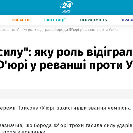
ФІНАНСИ
ІНВЕСТИЦІЇ
НЕРУХОМІСТЬ
ПРАВ
асила силу": яку роль відіграла борода Ф'юрі у реванші проти Усика
силу": яку роль відігра
'юрі у реванші проти 
ереміг Тайсона Ф'юрі, захистивши звання чемпіона с
азначив, що борода Ф'юрі трохи гасила силу ударів,
тором у поєдинку.