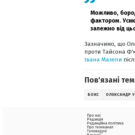
Можливо, бород
фактором. Усик
залежно від ць
Зазначимо, що Ол
проти Тайсона Ф'
Івана Мазепи
післ
Пов'язані тем
БОКС
ОЛЕКСАНДР 
Про нас
Редакція
Редакційна політика
Про телеканал
Телеведучі
Вакансії