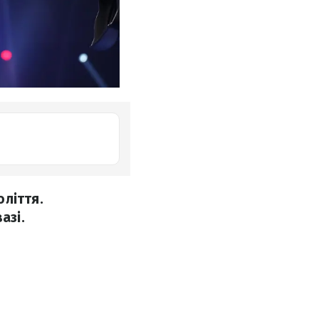
оліття.
азі.