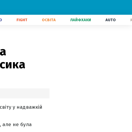
О
FIGHT
ОСВІТА
ЛАЙФХАКИ
AUTO
ла
Усика
віту у надважкій
 але не була