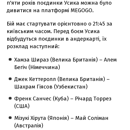
п'яти років поєдинки Усика можна було
дивитися на платформі MEGOGO.
Бій має стартувати орієнтовно о 21:45 за
київським часом. Перед боєм Усика
відбудуться поєдинки в андеркарті, їх
розклад наступний:
Хамза Шираз (Велика Британія) – Алем
Бегіч (Німеччина)
Джек Кеттеролл (Велика Британія) –
Шахрам Гіясов (Узбекистан)
Френк Санчес (Куба) – Річард Торрез
(США)
Мізукі Хірута (Японія) – Май Соліман
(Австралія)