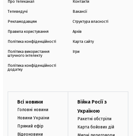
Про телеканал
Контакти
Телеведучі
Вакансії
Рекламодавцям
Структура власності
Правила користування
Архів
Політика конфіденційності
Карта сайту
Політика використання
Ігри
штучного інтелекту
Політика конфіденційності
додатку
Всі новини
Війна Росії з
Головні новини
Україною
Новини України
Ракетні обстріли
Прямий ефір
Карта бойових дій
Відеоновини
Мирні переговори