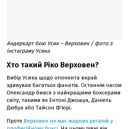
Андеркарт бою Усик – Верховен / фото з
інстаграму Усика
Хто такий Ріко Верховен?
Вибір Усика щодо опонента вкрай
здивував багатьох фанатів. Останнім часом
Олександр бився з найкращими боксерами
світу, такими як Ентоні Джошуа, Даніель
Дюбуа або Тайсон Ф'юрі.
Проте
Верховен не має жодних регалій у
професійному боксі
. На цьому рівні він