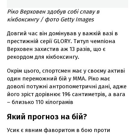
Ріко Верховен здобув собі славу в
кікбоксингу / фото Getty Images
Довгий час він домінував у важкій вазі в
престижній серії GLORY. Титул чемпіона
Верховен захистив аж 13 разів, що є
рекордом для кікбоксингу.
Окрім цього, спортсмен має у своєму активі
один переможний бій у ММА. Ріко має
доволі потужні антропометричні дані, адже
його зріст дорівнює 196 сантиметрів, а вага
– близько 110 кілограмів
Який прогноз на бій?
Усик є явним фаворитом в бою проти