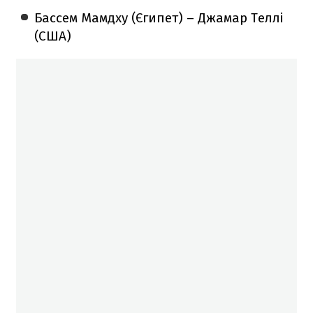
Бассем Мамдху (Єгипет) – Джамар Теллі
(США)