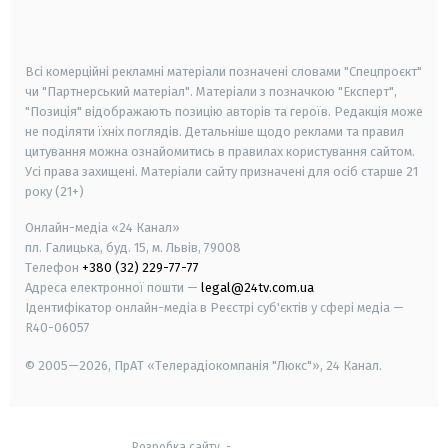
smart tv
samsung smart tv
Всі комерційні рекламні матеріали позначені словами "Спецпроєкт"
чи "Партнерський матеріал". Матеріали з позначкою "Експерт",
"Позиція" відображають позицію авторів та героїв. Редакція може
не поділяти їхніх поглядів. Детальніше щодо реклами та правил
цитування можна ознайомитись в правилах користування сайтом.
Усі права захищені.
Матеріали сайту призначені для осіб старше
21
року (21+)
Онлайн-медіа «24 Канал»
пл. Галицька, буд. 15, м. Львів, 79008
Телефон
+380 (32) 229-77-77
Адреса електронної пошти —
legal@24tv.com.ua
Ідентифікатор онлайн-медіа в Реєстрі суб'єктів у сфері медіа —
R40-06057
© 2005—2026,
ПрАТ «Телерадіокомпанія "Люкс"», 24 Канал.
Розробка сайту
-