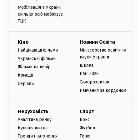
Мобілізація в Україні:
скільки осіб мобілізує
ТЦК
Кіно
Новини Освіти
Найцікавіші фільми
Міністерство освіти та
науки України
Українські фільми
Школа
Фільми на вечір
НМТ 2026
Комедії
Саморозвиток
Серіали
Навчання за кордоном
Нерухомість
Спорт
Аналітика ринку
Бокс
Купівля житла
Футбол
Тренди і натхнення
Теніс