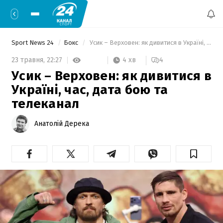
Sport News 24
Бокс
 Усик – Верховен: як дивитися в Україні, час, дата бою та телеканал 
4 хв
23 травня,
22:27
4
Усик – Верховен: як дивитися в
Україні, час, дата бою та
телеканал
Анатолій Дерека