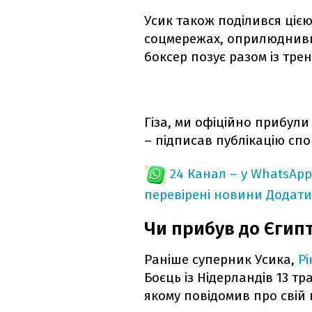
Усик також поділився цією
соцмережах, оприлюднивши
боксер позує разом із тр
Гіза, ми офіційно прибули
– підписав публікацію спо
24 Канал – у WhatsApp
перевірені новини
Додати
Чи прибув до Єгип
Раніше суперник Усика,
Рі
Боєць із Нідерландів 13 т
якому повідомив про свій 