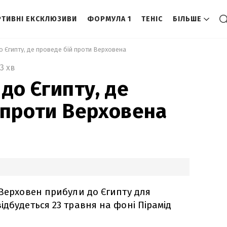
ТИВНІ ЕКСКЛЮЗИВИ
ФОРМУЛА 1
ТЕНІС
БІЛЬШЕ
о Єгипту, де проведе бій проти Верховена 
3 хв
до Єгипту, де
 проти Верховена
 Верховен прибули до Єгипту для
ідбудеться 23 травня на фоні Пірамід