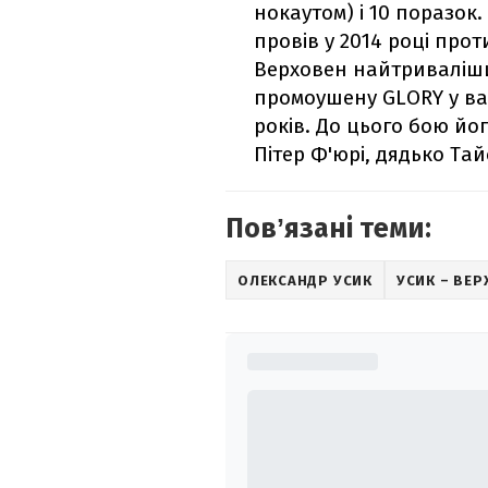
нокаутом) і 10 поразок
провів у 2014 році про
Верховен найтриваліши
промоушену GLORY у важ
років. До цього бою йо
Пітер Ф'юрі, дядько Тай
Повʼязані теми:
ОЛЕКСАНДР УСИК
УСИК – ВЕ