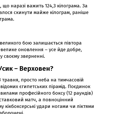
 що наразі важить 124,3 кілограма. За
далося скинути майже кілограм, раніше
ограма.
о великого бою залишається півтора
евелике оновлення – усе йде добре,
у своєму зверненні.
Усик – Верховен?
23 травня, просто неба на тимчасовій
і відомих єгипетських пірамід. Поєдинок
вилами професійного боксу (12 раундів)
иставковий матч, а повноцінний
у кікбоксерські удари ногами чи ліктями
аборонені.