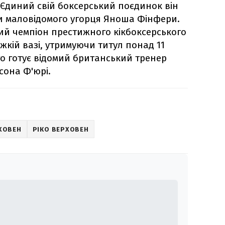
. Єдиний свій боксерський поєдинок він
ти маловідомого угорця Яноша Фінфери.
й чемпіон престижного кікбоксерського
кій вазі, утримуючи титул понад 11
го готує відомий британський тренер
сона Ф'юрі.
РХОВЕН
РІКО ВЕРХОВЕН