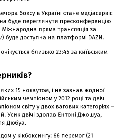
чора боксу в Україні стане медіасервіс
жна буде переглянути пресконференцію
 Міжнародна пряма трансляція за
w) буде доступна на платформі DAZN.
 очікується близько 23:45 за київським
ерників?
 яких 15 нокаутом, і не зазнав жодної
ійським чемпіоном у 2012 році та двічі
іоном світу у двох вагових категоріях –
й. Усик двічі здолав Ентоні Джошуа,
ля Дюбуа.
ом у кікбоксингу: 66 перемог (21