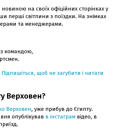
 новиною на своїх офіційних сторінках у
 перші світлини з поїздки. На знімках
енерами та менеджерами.
 з командою,
ртсмен.
Підпишіться, щоб не загубити і читати
ту Верховен?
ко Верховен
, уже прибув до Єгипту.
равня опублікував
в інстаграм
відео, в
приїзд.