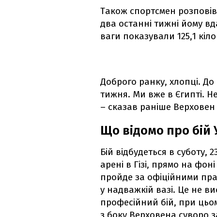
Також спортсмен розповів,
два останні тижні йому в
ваги показували 125,1 кіл
Доброго ранку, хлопці. Д
тижня. Ми вже в Єгипті. Н
– сказав раніше Верховен 
Що відомо про бій 
Бій відбудеться в суботу, 
арені в Гізі, прямо на фон
пройде за офіційними пра
у надважкій вазі. Це не в
професійний бій, при цьом
з боку Верховена суворо з