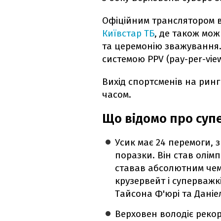
Офіційним транслятором ве
Київстар ТБ
, де також мо
та церемонію зважування.
системою PPV (pay-per-vie
Вихід спортсменів на ринг
часом.
Що відомо про суп
Усик має 24 перемоги, з
поразки. Він став олімп
ставав абсолютним чемп
крузервейт і суперважкі
Тайсона Ф'юрі та Даніе
Верховен володіє рекорд