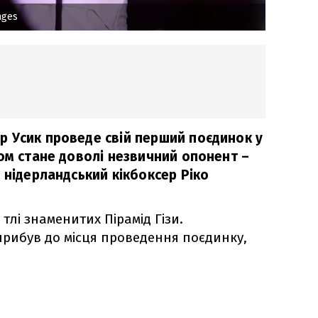
ages
 Усик проведе свій перший поєдинок у
ом стане доволі незвичний опонент –
 нідерландський кікбоксер Ріко
 тлі знаменитих Пірамід Гізи.
прибув до місця проведення поєдинку,