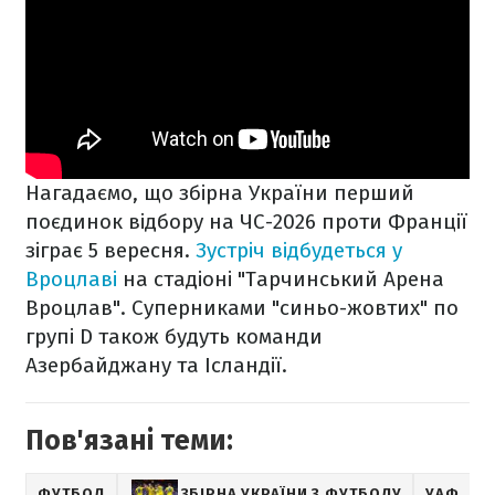
Нагадаємо, що збірна України перший
поєдинок відбору на ЧС-2026 проти Франції
зіграє 5 вересня.
Зустріч відбудеться у
Вроцлаві
на стадіоні "Тарчинський Арена
Вроцлав". Суперниками "синьо-жовтих" по
групі D також будуть команди
Азербайджану та Ісландії.
Пов'язані теми:
ФУТБОЛ
ЗБІРНА УКРАЇНИ З ФУТБОЛУ
УАФ