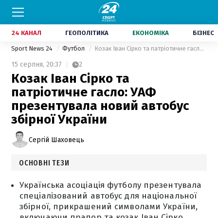
24 КАНАЛ
ГЕОПОЛІТИКА
ЕКОНОМІКА
БІЗНЕС
Sport News 24
Футбол
Козак Іван Сірко та патріотичне гасло: УАФ презентувала новий автобус збірної України
15 серпня,
20:37
2
Козак Іван Сірко та
патріотичне гасло: УАФ
презентувала новий автобус
збірної України
Сергій Шаховець
ОСНОВНІ ТЕЗИ
Українська асоціація футболу презентувала
спеціалізований автобус для національної
збірної, прикрашений символами України,
включаючи прапор та козак Іван Сірко.