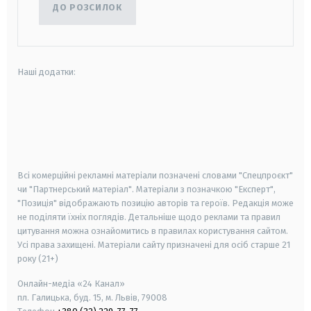
ДО РОЗСИЛОК
Наші додатки:
android
apple
smart tv
samsung smart tv
Всі комерційні рекламні матеріали позначені словами "Спецпроєкт"
чи "Партнерський матеріал". Матеріали з позначкою "Експерт",
"Позиція" відображають позицію авторів та героїв. Редакція може
не поділяти їхніх поглядів. Детальніше щодо реклами та правил
цитування можна ознайомитись в правилах користування сайтом.
Усі права захищені.
Матеріали сайту призначені для осіб старше
21
року (21+)
Онлайн-медіа «24 Канал»
пл. Галицька, буд. 15, м. Львів, 79008