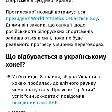
спортсменів сусідньої країни.
Протилежної позиції дотримується
президент World Athletics Себастьян Коу
.
Днями він заявив, що санкції щодо
російських та білоруських спортсменів
залишаються в силі, поки не буде
реального прогресу в мирних переговорах.
Що відбувається в українському
хокеї?
У п’ятницю, 8 травня, збірна України з
хокею пробилась до елітного раунду
чемпіонату світу. Про успіх "срібний"
успіх "синьо-жовтих" повідомив
офіційний сайт IIHF
.