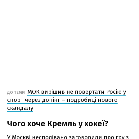
МОК вирішив не повертати Росію у
ДО ТЕМИ
спорт через допінг – подробиці нового
скандалу
Чого хоче Кремль у хокеї?
У Москві несподівано заговорили про гру з