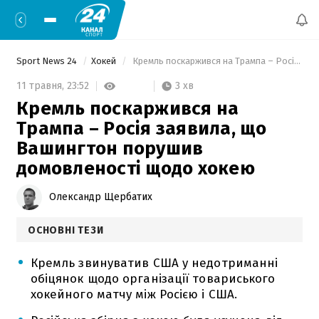
Sport News 24
Хокей
 Кремль поскаржився на Трампа – Росія заявила, що Вашингтон порушив домовленості щодо хокею 
3 хв
11 травня,
23:52
Кремль поскаржився на
Трампа – Росія заявила, що
Вашингтон порушив
домовленості щодо хокею
Олександр Щербатих
ОСНОВНІ ТЕЗИ
Кремль звинуватив США у недотриманні
обіцянок щодо організації товариського
хокейного матчу між Росією і США.