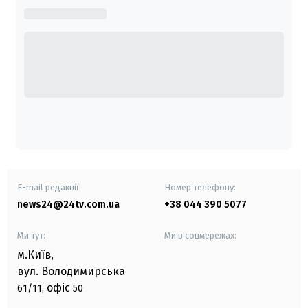
E-mail редакції
Номер телефону:
news24@24tv.com.ua
+38 044 390 5077
Ми тут:
Ми в соцмережах:
м.Київ
,
вул. Володимирська
офіс
61/11,
50