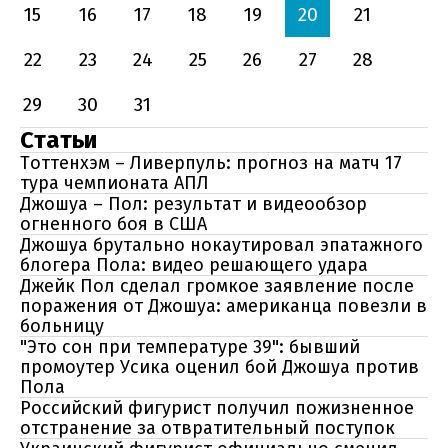
15
16
17
18
19
20
21
22
23
24
25
26
27
28
29
30
31
Статьи
Тоттенхэм – Ливерпуль: прогноз на матч 17
тура чемпионата АПЛ
Джошуа – Пол: результат и видеообзор
огненного боя в США
Джошуа брутально нокаутировал эпатажного
блогера Пола: видео решающего удара
Джейк Пол сделал громкое заявление после
поражения от Джошуа: американца повезли в
больницу
"Это сон при температуре 39": бывший
промоутер Усика оценил бой Джошуа против
Пола
Российский фигурист получил пожизненное
отстранение за отвратительный поступок