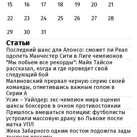
15
16
17
18
19
20
21
22
23
24
25
26
27
28
29
30
31
Статьи
Последний шанс для Алонсо: сможет ли Реал
одолеть Манчестер Сити в Лиге чемпионов
"Мы побьем все рекорды": Майк Тайсон
рассказал, когда и где проведет свой
следующий бой
Малиновский прервал черную серию своей
команды, отметившись важным голом в
Серии А
Усик – Уайлдер: экс-чемпион мира оценил
шансы боксеров в очном противостоянии
Пришлось вмешаться полиции: футболисты
устроили массовую драку во Львове после
матча УПЛ
Жена Забарного одним постом подожгла зады