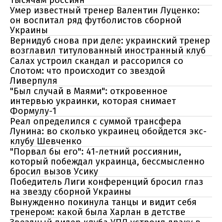
тысячам россиян
Умер известный тренер Валентин Луценко:
он воспитал ряд футболистов сборной
Украины
Вернидуб снова при деле: украинский тренер
возглавил титулованный иностранный клуб
Салах устроил скандал и рассорился со
Слотом: что происходит со звездой
Ливерпуля
"Был случай в Маями": откровенное
интервью украинки, которая снимает
Формулу-1
Реал определился с суммой трансфера
Лунина: во сколько украинец обойдется экс-
клубу Шевченко
"Порвал бы его": 41-летний россиянин,
который побеждал украинца, бессмысленно
бросил вызов Усику
Победитель Лиги конференций бросил глаз
на звезду сборной Украины
Вынужденно покинула танцы и видит себя
тренером: какой была Харлан в детстве