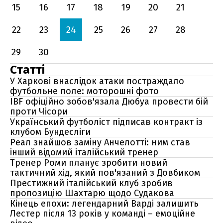
15
16
17
18
19
20
21
22
23
24
25
26
27
28
29
30
Статті
У Харкові внаслідок атаки постраждало
футбольне поле: моторошні фото
IBF офіційно зобов'язала Дюбуа провести бій
проти Чісори
Український футболіст підписав контракт із
клубом Бундесліги
Реал знайшов заміну Анчелотті: ним став
інший відомий італійський тренер
Тренер Роми планує зробити новий
тактичний хід, який пов'язаний з Довбиком
Престижний італійський клуб зробив
пропозицію Шахтарю щодо Судакова
Кінець епохи: легендарний Варді залишить
Лестер після 13 років у команді – емоційне