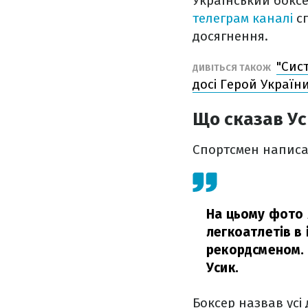
Український боксе
телеграм каналі
с
досягнення.
"Сист
ДИВІТЬСЯ ТАКОЖ
досі Герой Україн
Що сказав Ус
Спортсмен написав
На цьому фото 
легкоатлетів в
рекордсменом. 
Усик.
Боксер назвав усі