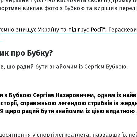
р вирішив публічно висловити свою підтримку Бу
портмен виклав фото з Бубкою та вирішив перел
емно знищує Україну та підігрує Росії": Гераскев
и
ик про Бубку?
, що радий бути знайомим із Сергієм Бубкою.
я з Бубкою Сергієм Назаровичем, одним із най
 історії, справжньою легендою стрибків із жер
Я щиро радий бути знайомим із цією видатною
 досягнення у спорті легкоатлета, назвавши їх н