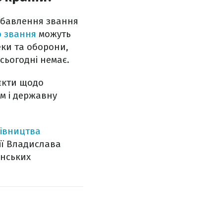
озбавлення звання
о звання
можуть
еки та оборони,
 сьогодні немає.
оєкти щодо
м і державну
івництва
ії Владислава
їнських