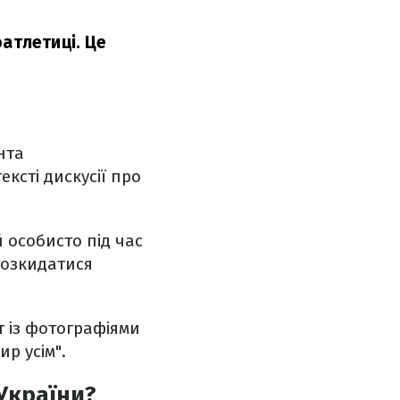
оатлетиці. Це
нта
ексті дискусії про
 особисто під час
розкидатися
 із фотографіями
р усім".
України?