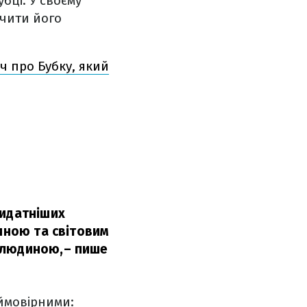
бці. У своєму
ічити його
ич про Бубку, який
видатніших
диною та світовим
 людиною,
– пише
еймовірними: