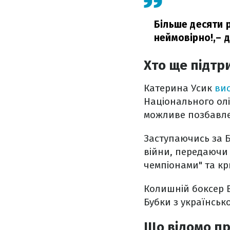
Більше десяти 
неймовірно!,
– 
Хто ще підтр
Катерина Усик
вис
Національного олім
можливе позбавле
Заступаючись за Б
війни, передаючи 
чемпіонами" та к
Колишній боксер
Бубки з українськ
Що відомо пр