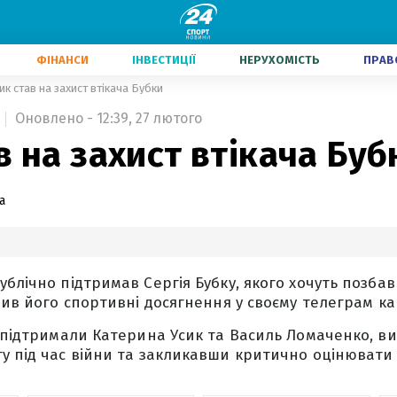
ФІНАНСИ
ІНВЕСТИЦІЇ
НЕРУХОМІСТЬ
ПРАВ
ик став на захист втікача Бубки
Оновлено - 12:39, 27 лютого
в на захист втікача Буб
а
ублічно підтримав Сергія Бубку, якого хочуть позба
чив його спортивні досягнення у своєму телеграм ка
у підтримали Катерина Усик та Василь Ломаченко, в
у під час війни та закликавши критично оцінювати