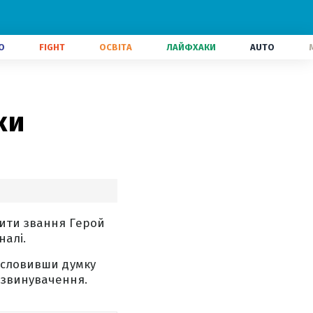
О
FIGHT
ОСВІТА
ЛАЙФХАКИ
AUTO
ки
вити звання Герой
налі.
исловивши думку
 звинувачення.