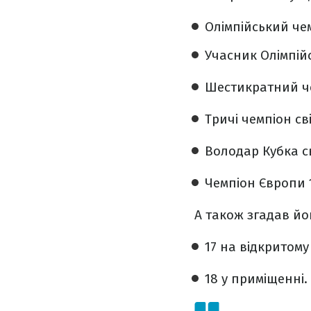
Олімпійський чем
Учасник Олімпійсь
Шестикратний чем
Тричі чемпіон сві
Володар Кубка св
Чемпіон Європи 
А також згадав йог
17 на відкритому 
18 у приміщенні.