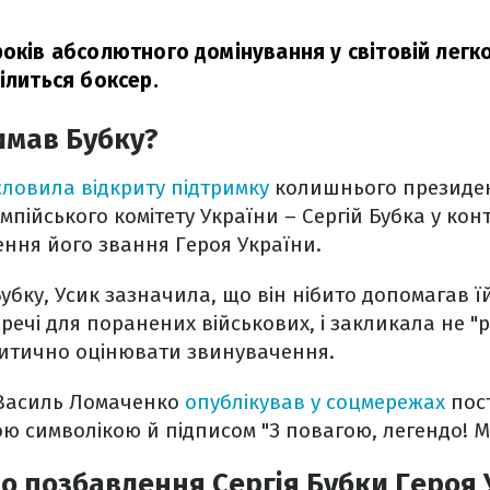
років абсолютного домінування у світовій легк
ділиться боксер.
имав Бубку?
ловила відкриту підтримку
колишнього президе
пійського комітету України – Сергій Бубка у конт
ння його звання Героя України.
убку, Усик зазначила, що він нібито допомагав їй
речі для поранених військових, і закликала не "
ритично оцінювати звинувачення.
 Василь Ломаченко
опублікував у соцмережах
пост
ою символікою й підписом "З повагою, легендо! Ми
о позбавлення Сергія Бубки Героя 