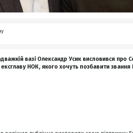
ну
адважкій вазі Олександр Усик висловився про С
 ексглаву НОК, якого хочуть позбавити звання 