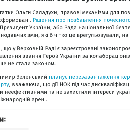
татки Ольги Саладухи, правові механізми для п
 сформовані.
Рішення про позбавлення почесног
Президент України, або Рада національної безп
онодавчих змін, які б чітко це врегульовували, на
, що у Верховній Раді є зареєстровані законопр
авлення звання
Герой України за колабораціоніз
 ще не стали законом.
димир Зеленський
планує перезавантаження кер
орту
, вважаючи, що дії НОК під час дискваліфікац
и неефективними та не захистили інтереси укра
іжнародній арені.
и: