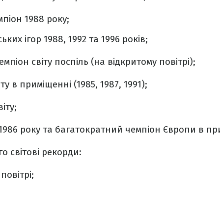
піон 1988 року;
ких ігор 1988, 1992 та 1996 років;
піон світу поспіль (на відкритому повітрі);
ту в приміщенні (1985, 1987, 1991);
іту;
1986 року та багатократний чемпіон Європи в пр
о світові рекорди:
повітрі;