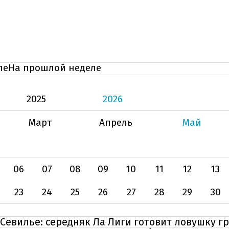
ле
На прошлой неделе
2025
2026
Март
Апрель
Май
06
07
08
09
10
11
12
13
23
24
25
26
27
28
29
30
 Севилье: середняк Ла Лиги готовит ловушку г