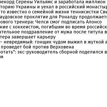
рекорд Серены Уильямс и заработала миллион 
торию Украины и уехал в российский монасты
что известно о семейной жизни теннисистки С
саудовское проклятие для Роналду продолжает
вого тренера: Челси смог подписать Алонсо
ние с хоккеистом, погибшим во время российск
тельное поздравление от мужа после титула 
тера завершает карьеру
 – невредимый: гонщик чудом выжил в жуткой 
е проведет бой против Верховена
отать": экс-руководитель сборной поделился 
ым