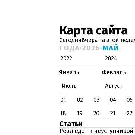
Карта сайта
Сегодня
Вчера
На этой неде
ГОДА
2026
МАЙ
2022
2024
Январь
Февраль
Июль
Август
01
02
03
04
05
18
19
20
21
22
Статьи
Реал едет к неуступчивой