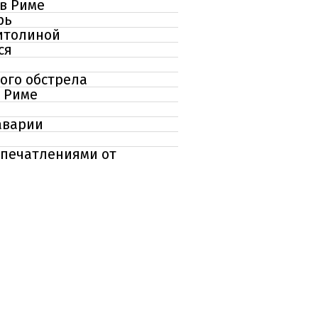
в Риме
рь
витолиной
ся
ого обстрела
в Риме
аварии
впечатлениями от