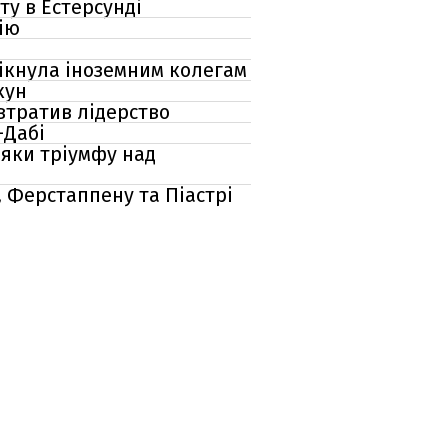
ту в Естерсунді
сію
рікнула іноземним колегам
кун
 втратив лідерство
-Дабі
яки тріумфу над
, Ферстаппену та Піастрі