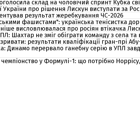
 оголосила склад на чоловічий спринт Кубка сві
ої України про рішення Лискун виступати за Ро
нтував результат жеребкування ЧС-2026
ськими фашистами": українська тенісистка до
раніше висловлювалася про росіян втікачка Лис
Л: Шахтар не зміг обіграти команду з села та
ривати: результати кваліфікації гран-прі Абу
: Динамо перервало ганебну серію в УПЛ завд
а чемпіонство у Формулі-1: що потрібно Норрісу