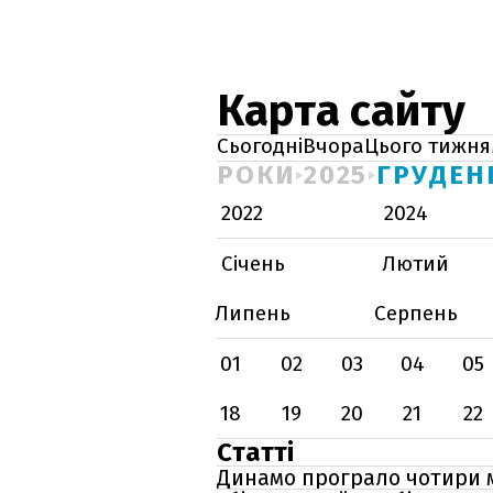
Карта сайту
Сьогодні
Вчора
Цього тижня
РОКИ
2025
ГРУДЕН
2022
2024
Січень
Лютий
Липень
Серпень
01
02
03
04
05
18
19
20
21
22
Статті
Динамо програло чотири м