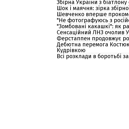
Збірна України з біатлону
Шок і маячня: зірка збірн
Шевченко вперше прокоме
"Не фотографуюсь з росій
"Зомбовані какашкі": як 
Сенсаційний ЛНЗ очолив УП
Ферстаппен продовжує роз
Дебютна перемога Костюка
Кудрівкою
Всі розклади в боротьбі з