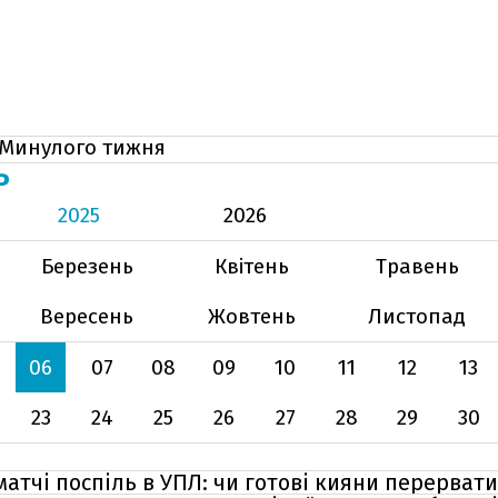
Минулого тижня
Ь
2025
2026
Березень
Квітень
Травень
Вересень
Жовтень
Листопад
06
07
08
09
10
11
12
13
23
24
25
26
27
28
29
30
атчі поспіль в УПЛ: чи готові кияни перервати