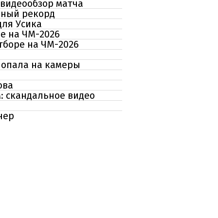
 видеообзор матча
рный рекорд
для Усика
ре на ЧМ-2026
тборе на ЧМ-2026
попала на камеры
ова
: скандальное видео
нер