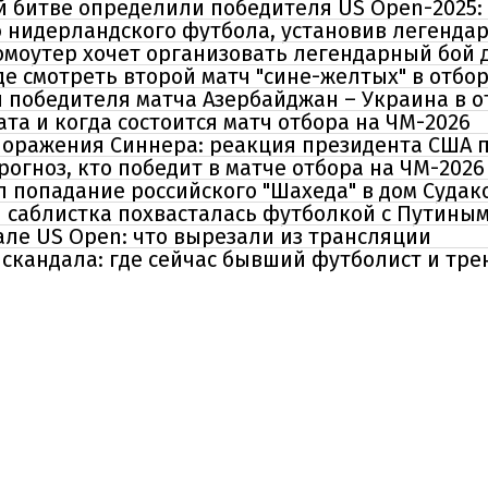
й битве определили победителя US Open-2025:
 нидерландского футбола, установив легенда
омоутер хочет организовать легендарный бой 
де смотреть второй матч "сине-желтых" в отбо
 победителя матча Азербайджан – Украина в о
ата и когда состоится матч отбора на ЧМ-2026
 поражения Синнера: реакция президента США 
рогноз, кто победит в матче отбора на ЧМ-2026
 попадание российского "Шахеда" в дом Судак
 саблистка похвасталась футболкой с Путиным
ле US Open: что вырезали из трансляции
 скандала: где сейчас бывший футболист и тре