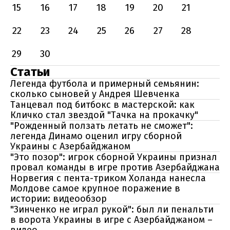
15
16
17
18
19
20
21
22
23
24
25
26
27
28
29
30
Статьи
Легенда футбола и примерный семьянин:
сколько сыновей у Андрея Шевченка
Танцевал под битбокс в мастерской: как
Кличко стал звездой "Тачка на прокачку"
"Рожденный ползать летать не сможет":
легенда Динамо оценил игру сборной
Украины с Азербайджаном
"Это позор": игрок сборной Украины признал
провал команды в игре против Азербайджана
Норвегия с пента-триком Холанда нанесла
Молдове самое крупное поражение в
истории: видеообзор
"Зинченко не играл рукой": был ли пенальти
в ворота Украины в игре с Азербайджаном –