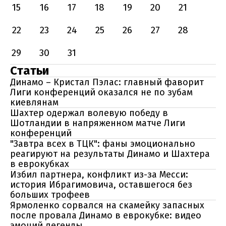
15
16
17
18
19
20
21
22
23
24
25
26
27
28
29
30
31
Статьи
Динамо – Кристал Пэлас: главный фаворит
Лиги конференций оказался не по зубам
киевлянам
Шахтер одержал волевую победу в
Шотландии в напряженном матче Лиги
конференций
"Завтра всех в ТЦК": фаны эмоционально
реагируют на результаты Динамо и Шахтера
в еврокубках
Избил партнера, конфликт из-за Месси:
история Ибрагимовича, оставшегося без
больших трофеев
Ярмоленко сорвался на скамейку запасных
после провала Динамо в еврокубке: видео
эмоций легенды