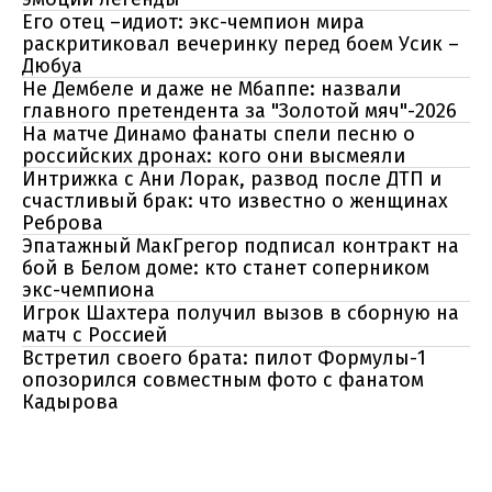
Его отец –идиот: экс-чемпион мира
раскритиковал вечеринку перед боем Усик –
Дюбуа
Не Дембеле и даже не Мбаппе: назвали
главного претендента за "Золотой мяч"-2026
На матче Динамо фанаты спели песню о
российских дронах: кого они высмеяли
Интрижка с Ани Лорак, развод после ДТП и
счастливый брак: что известно о женщинах
Реброва
Эпатажный МакГрегор подписал контракт на
бой в Белом доме: кто станет соперником
экс-чемпиона
Игрок Шахтера получил вызов в сборную на
матч с Россией
Встретил своего брата: пилот Формулы-1
опозорился совместным фото с фанатом
Кадырова