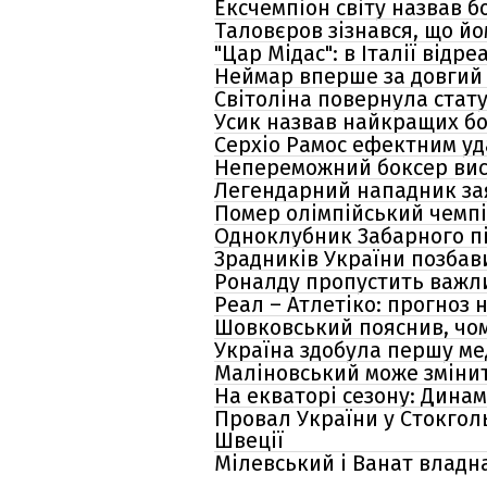
Ексчемпіон світу назвав б
Таловєров зізнався, що йо
"Цар Мідас": в Італії відр
Неймар вперше за довгий 
Світоліна повернула стат
Усик назвав найкращих бо
Серхіо Рамос ефектним уда
Непереможний боксер висл
Легендарний нападник за
Помер олімпійський чемпіо
Одноклубник Забарного під
Зрадників України позбав
Роналду пропустить важли
Реал – Атлетіко: прогноз 
Шовковський пояснив, чом
Україна здобула першу ме
Маліновський може змінит
На екваторі сезону: Динам
Провал України у Стокгол
Швеції
Мілевський і Ванат владн