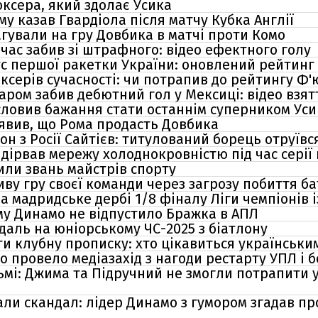
оксера, який здолає Усика
му казав Гвардіола після матчу Кубка Англії
еагували на гру Довбика в матчі проти Комо
час забив зі штрафного: відео ефектного голу
ус першої ракетки України: оновлений рейтинг
ксерів сучасності: чи потрапив до рейтингу Ф'
ром забив дебютний гол у Мексиці: відео взят
овив бажання стати останнім суперником Усик
явив, що Рома продасть Довбика
н з Росії Сайтієв: титулований борець отруївс
ірвав мережу холоднокровністю під час серії п
или звань майстрів спорту
ву гру своєї команди через загрозу побиття б
на мадридське дербі 1/8 фіналу Ліги чемпіонів 
у Динамо не відпустило Бражка в АПЛ
даль на юніорському ЧС-2025 з біатлону
и клубну прописку: хто цікавиться українськи
о провело медіазахід з нагоди рестарту УПЛ і 
ьмі: Джима та Підручний не змогли потрапити 
али скандал: лідер Динамо з гумором згадав пр