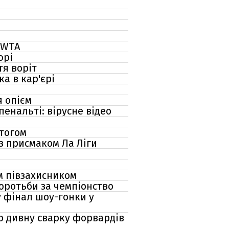
 WTA
юрі
тя воріт
а в кар'єрі
я опієм
енальті: вірусне відео
атогом
із присмаком Ла Ліги
м півзахисником
боротьби за чемпіонство
у фінал шоу-гонки у
о дивну сварку форвардів