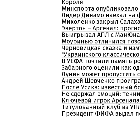
Короля
Минспорта опубликовало 
Лидер Динамо наехал на ф
Миколенко закрыл Салаха,
Эвертон – Арсенал: прогн
Выигрывал АПЛ с МанЮнай
Моуринью отличился позо
Черновицкая сказка и из
"Украинского классическо
В УЕФА почтили память р
Забарного оценили как од
Лунин может пропустить 
Андрей Шевченко проигра
После Усика: известный б
Не сдержал эмоций: тенн
Ключевой игрок Арсенала
Титулованный клуб из УП
Президент ФИФА выдал по