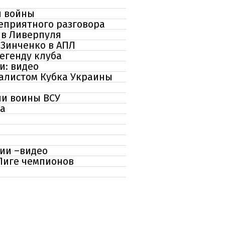
й войны
неприятного разговора
ив Ливерпуля
 Зинченко в АПЛ
егенду клуба
и: видео
налистом Кубка Украины
ли воины ВСУ
ча
ии –видео
Лиге чемпионов