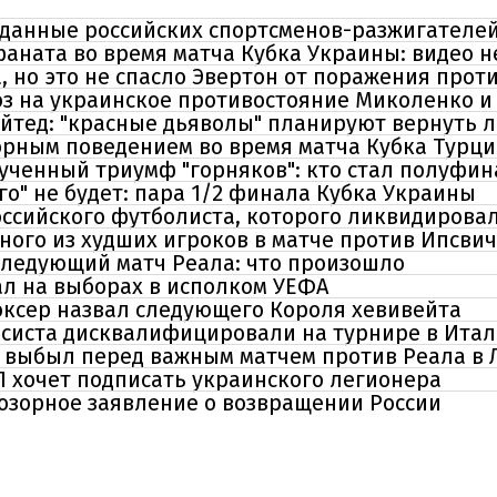
данные российских спортсменов-разжигателе
аната во время матча Кубка Украины: видео 
 но это не спасло Эвертон от поражения прот
оз на украинское противостояние Миколенко и
тед: "красные дьяволы" планируют вернуть л
рным поведением во время матча Кубка Турци
мученный триумф "горняков": кто стал полуфи
го" не будет: пара 1/2 финала Кубка Украины
оссийского футболиста, которого ликвидирова
ного из худших игроков в матче против Ипсви
следующий матч Реала: что произошло
л на выборах в исполком УЕФА
оксер назвал следующего Короля хевивейта
исиста дисквалифицировали на турнире в Итал
 выбыл перед важным матчем против Реала в 
Л хочет подписать украинского легионера
зорное заявление о возвращении России