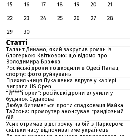
15
16
17
18
19
20
21
22
23
24
25
26
27
28
29
30
Статті
Талант Динамо, який закрутив роман із
блогеркою Квітковою: що відомо про
Володимира Бражка
Російські дрони пошкодили в Одесі Палац
спорту: фото руйнувань
Прихильниця Лукашенка вдруге у кар'єрі
виграла US Open
"Й****і орки": російські дрони влучили у
будинок Судакова
Дюбуа битиметься проти спадкоємця Майка
Тайсона: промоутер анонсував грандіозний
бій
Усик отримав відстрочку на бій з Паркером:
скільки часу відпочиватиме українець