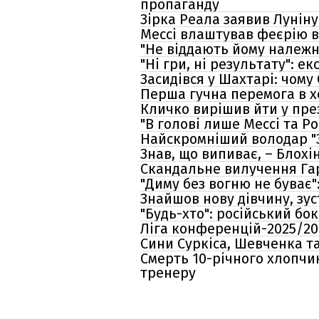
пропаганду
Зірка Реала заявив Луніну
Мессі влаштував феєрію в 
"Не віддають йому належну
"Ні гри, ні результату": 
Засидівся у Шахтарі: чому
Перша гучна перемога в хе
Кличко вирішив йти у пре
"В голові лише Мессі та Р
Найскромніший володар "З
Знав, що випиває, – Блох
Скандальне вилучення Гар
"Диму без вогню не буває"
Знайшов нову дівчину, зус
"Будь-хто": російський бо
Ліга конференцій-2025/20
Сини Суркіса, Шевченка та
Смерть 10-річного хлопчик
тренеру