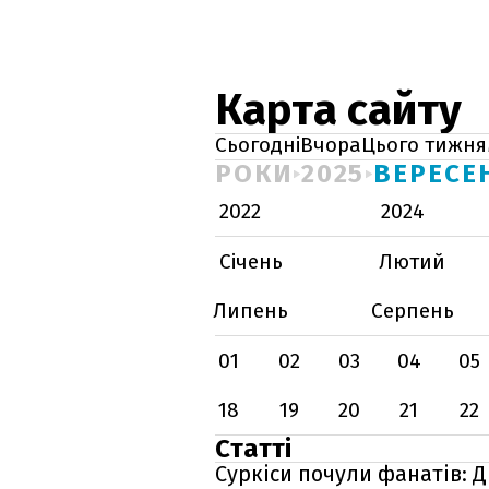
Карта сайту
Сьогодні
Вчора
Цього тижня
РОКИ
2025
ВЕРЕСЕ
2022
2024
Січень
Лютий
Липень
Серпень
01
02
03
04
05
18
19
20
21
22
Статті
Суркіси почули фанатів: 