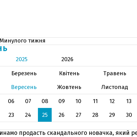
Минулого тижня
НЬ
2025
2026
Березень
Квітень
Травень
Вересень
Жовтень
Листопад
06
07
08
09
10
11
12
13
23
24
25
26
27
28
29
30
Динамо продасть скандального новачка, який р