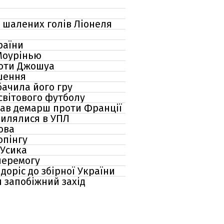
о шалених голів Ліонеля
раїни
 Моурінью
проти Джошуа
шення
бачила його гру
світового футболу
вав демарш проти Франції
милялися в УПЛ
ова
опінгу
 Усика
перемогу
доріс до збірної України
и запобіжний захід