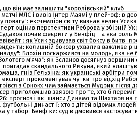
, що він має залишити "королівський" клуб
матчі МЛС і вивів Інтер Маямі у плей-оф: віде
 повагу": ексчемпіон світу визнав велич Усика
експерт оцінив перспективи Реброва у збірній Ук
 Судаков почав феєрити у Бенфіці та яка роль
вівейті: як Усик здивував світ боксу в битві 
зиденти: колишній боксер ухвалив важливе рі
оналду": Блохін поскаржився на молодь, яка не 
олотого м'яча": як Бєланов досягнув вершини 
ін пригадав скандального Рикуна, який влашту
маша, гнів Гельзіна: як українські арбітри по
: експерт прокоментував чутки про відхід Ребр
трівся з Срною: чим займається Мудрик після д
ксер приголомшив заявою про те, хто б переміг
26: прогноз і які шанси Динамо та Шахтаря на 
 футбольні династії: хто з дітей відомих людей 
а у таборі Бенфіки: суд відмовився застосуват