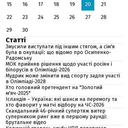
15
16
17
18
19
20
21
22
23
24
25
26
27
28
29
30
Статті
Змусили виступати під іншим стягом, а сім'я
була в окупації: що відомо про Осипенко-
Радомську
МОК прийняв рішення щодо участі росіян і
білорусів в Олімпіаді-2026
Мудрик може змінити вид спорту задля участі
в Олімпіаді-2028
Хто головний претендент на "Золотий
м'яч-2025"
Ісландія – Україна: які шанси на перемогу та
хто фаворит у матчі відбору на ЧС-2026
Скандальний 46-річний супертяж витер
суперником ринг вже в першому раунді:
брутальне відео