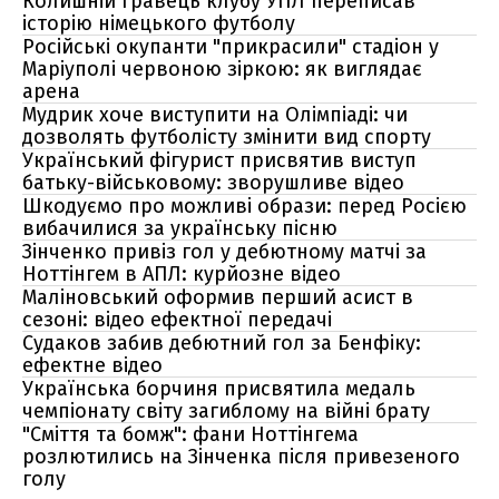
Колишній гравець клубу УПЛ переписав
історію німецького футболу
Російські окупанти "прикрасили" стадіон у
Маріуполі червоною зіркою: як виглядає
арена
Мудрик хоче виступити на Олімпіаді: чи
дозволять футболісту змінити вид спорту
Український фігурист присвятив виступ
батьку-військовому: зворушливе відео
Шкодуємо про можливі образи: перед Росією
вибачилися за українську пісню
Зінченко привіз гол у дебютному матчі за
Ноттінгем в АПЛ: курйозне відео
Маліновський оформив перший асист в
сезоні: відео ефектної передачі
Судаков забив дебютний гол за Бенфіку:
ефектне відео
Українська борчиня присвятила медаль
чемпіонату світу загиблому на війні брату
"Сміття та бомж": фани Ноттінгема
розлютились на Зінченка після привезеного
голу