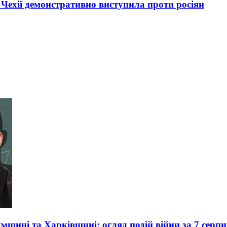
з Чехії демонстративно виступила проти росіян
умщині та Харківщині: огляд подій війни за 7 серпн