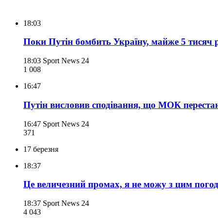
18:03
Поки Путін бомбить Україну, майже 5 тисяч р
18:03
Sport News 24
1 008
16:47
Путін висловив сподівання, що МОК перестан
16:47
Sport News 24
371
17 березня
18:37
Це величезний промах, я не можу з цим пого
18:37
Sport News 24
4 043