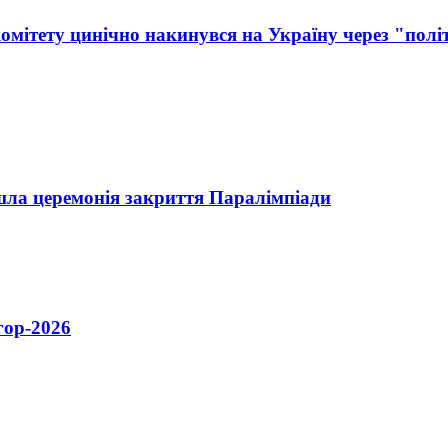
мітету цинічно накинувся на Україну через "полі
шла церемонія закриття Паралімпіади
гор-2026