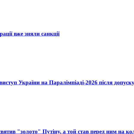
ерації вже зняли санкції
ступ України на Паралімпіаді-2026 після допуску 
ятив "золото" Путіну, а той став перед ним на ко