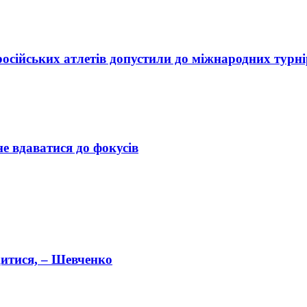
осійських атлетів допустили до міжнародних турні
е вдаватися до фокусів
дитися, – Шевченко