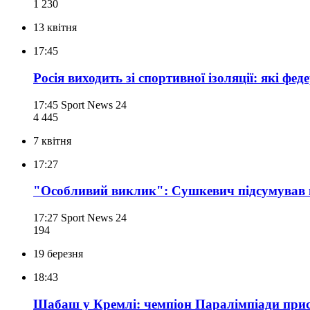
1 230
13 квітня
17:45
Росія виходить зі спортивної ізоляції: які фед
17:45
Sport News 24
4 445
7 квітня
17:27
"Особливий виклик": Сушкевич підсумував ви
17:27
Sport News 24
194
19 березня
18:43
Шабаш у Кремлі: чемпіон Паралімпіади присв