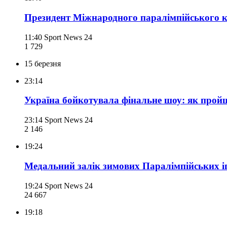
Президент Міжнародного паралімпійського ко
11:40
Sport News 24
1 729
15 березня
23:14
Україна бойкотувала фінальне шоу: як прой
23:14
Sport News 24
2 146
19:24
Медальний залік зимових Паралімпійських і
19:24
Sport News 24
24 667
19:18