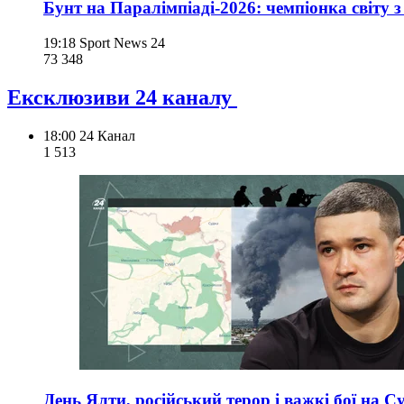
Бунт на Паралімпіаді-2026: чемпіонка світу 
19:18
Sport News 24
73 348
Ексклюзиви 24 каналу
18:00
24 Канал
1 513
День Ялти, російський терор і важкі бої на С