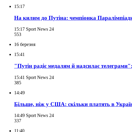
15:17
На килим до Путіна: чемпіонка Паралімпіа
15:17
Sport News 24
553
16 березня
15:41
"Путін радіє медалям й надсилає телеграми":
15:41
Sport News 24
385
14:49
Більше, ніж у США: скільки платять в Украї
14:49
Sport News 24
337
11:40