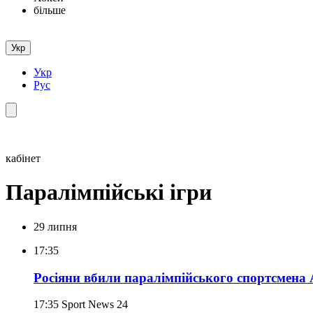
більше
Укр
Укр
Рус
кабінет
Паралімпійські ігри
29 липня
17:35
Росіяни вбили паралімпійського спортсмена
17:35
Sport News 24