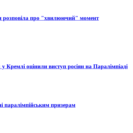
ди розповіла про "хвилюючий" момент
 у Кремлі оцінили виступ росіян на Паралімпіаді
ні паралімпійським призерам