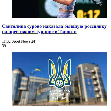
Свитолина сурово наказала бывшую россиянку
на престижном турнире в Торонто
11:02
Sport News 24
39