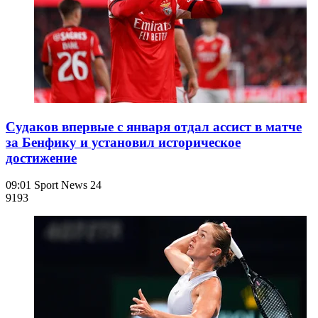
Судаков впервые с января отдал ассист в матче
за Бенфику и установил историческое
достижение
09:01
Sport News 24
919
3