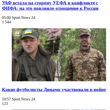
УАФ встала на сторону УЕФА в конфликте с
ФИФА: на это повлияло отношение к России
05:00
Sport News 24
1 544
Какие футболисты Динамо участвовали в войне
10:57
Sport News 24
123