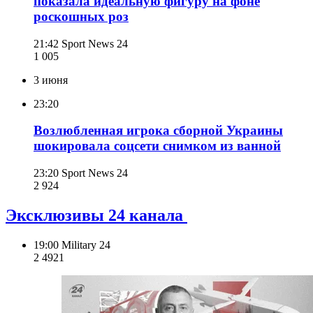
показала идеальную фигуру на фоне
роскошных роз
21:42
Sport News 24
1 005
3 июня
23:20
Возлюбленная игрока сборной Украины
шокировала соцсети снимком из ванной
23:20
Sport News 24
2 924
Эксклюзивы 24 канала
19:00
Military 24
2 492
1