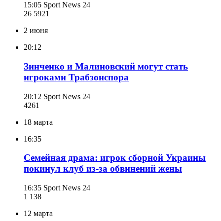
15:05
Sport News 24
26 592
1
2 июня
20:12
Зинченко и Малиновский могут стать
игроками Трабзонспора
20:12
Sport News 24
426
1
18 марта
16:35
Семейная драма: игрок сборной Украины
покинул клуб из-за обвинений жены
16:35
Sport News 24
1 138
12 марта