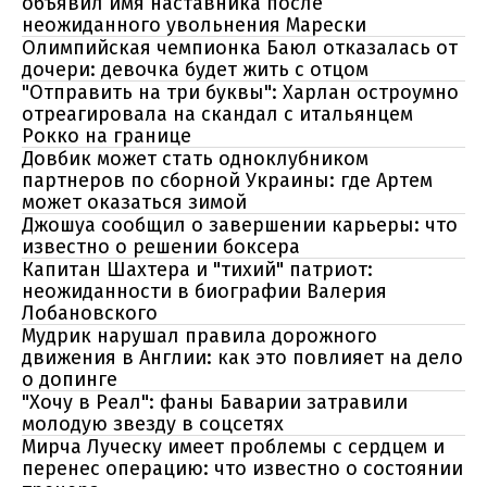
объявил имя наставника после
неожиданного увольнения Марески
Олимпийская чемпионка Баюл отказалась от
дочери: девочка будет жить с отцом
"Отправить на три буквы": Харлан остроумно
отреагировала на скандал с итальянцем
Рокко на границе
Довбик может стать одноклубником
партнеров по сборной Украины: где Артем
может оказаться зимой
Джошуа сообщил о завершении карьеры: что
известно о решении боксера
Капитан Шахтера и "тихий" патриот:
неожиданности в биографии Валерия
Лобановского
Мудрик нарушал правила дорожного
движения в Англии: как это повлияет на дело
о допинге
"Хочу в Реал": фаны Баварии затравили
молодую звезду в соцсетях
Мирча Луческу имеет проблемы с сердцем и
перенес операцию: что известно о состоянии