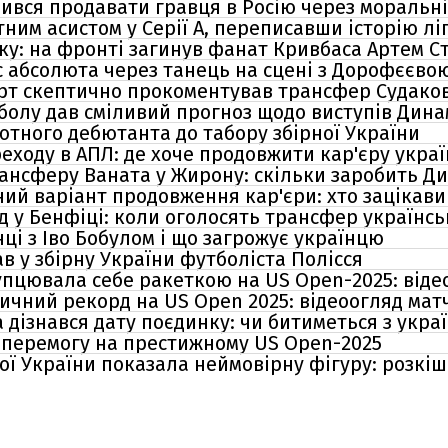
ився продавати гравця в Росію через моральн
им асистом у Серії А, переписавши історію ліг
ку: на фронті загинув фанат Кривбаса Артем С
с абсолюта через танець на сцені з Дорофєєво
ерт скептично прокоментував трансфер Судаков
болу дав сміливий прогноз щодо виступів Дина
тного дебютанта до табору збірної України
еходу в АПЛ: де хоче продовжити кар'єру укра
трансферу Ваната у Жирону: скільки заробить Д
ий варіант продовження кар'єри: хто зацікави
 у Бенфіці: коли оголосять трансфер українськ
ці з Іво Бобулом і що загрожує українцю
в у збірну України футболіста Полісся
упцювала себе ракеткою на US Open-2025: віде
ичний рекорд на US Open 2025: відеоогляд мат
 дізнався дату поєдинку: чи битиметься з укра
 перемогу на престижному US Open-2025
ої України показала неймовірну фігуру: розкіш