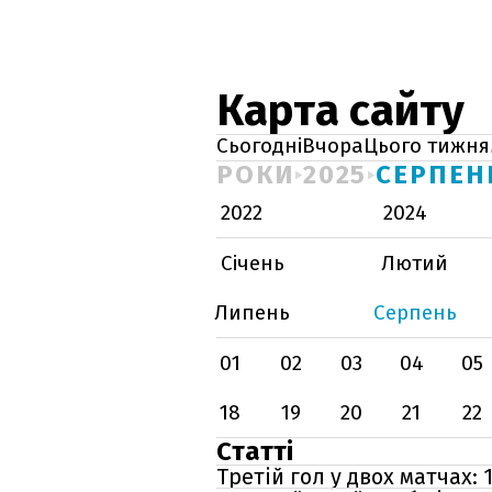
Карта сайту
Сьогодні
Вчора
Цього тижня
РОКИ
2025
СЕРПЕН
2022
2024
Січень
Лютий
Липень
Серпень
01
02
03
04
05
18
19
20
21
22
Статті
Третій гол у двох матчах: