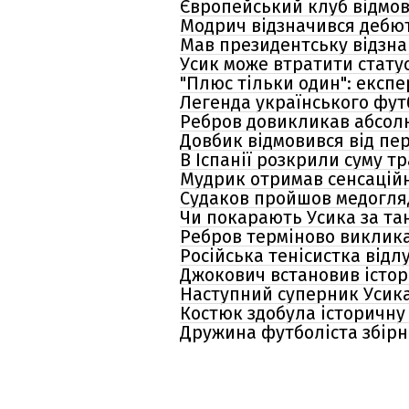
Європейський клуб відмов
Модрич відзначився дебютн
Мав президентську відзна
Усик може втратити стату
"Плюс тільки один": експ
Легенда українського фут
Ребров довикликав абсолю
Довбик відмовився від пер
В Іспанії розкрили суму 
Мудрик отримав сенсаційн
Судаков пройшов медогляд
Чи покарають Усика за тан
Ребров терміново виклика
Російська тенісистка відл
Джокович встановив істор
Наступний суперник Усика
Костюк здобула історичну
Дружина футболіста збірн