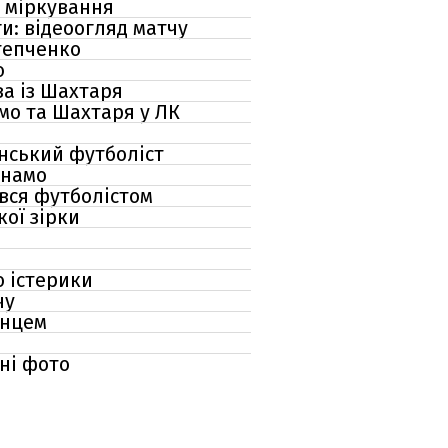
і міркування
и: відеоогляд матчу
тепченко
ю
а із Шахтаря
мо та Шахтаря у ЛК
їнський футболіст
инамо
вся футболістом
ої зірки
о істерики
чу
їнцем
ні фото