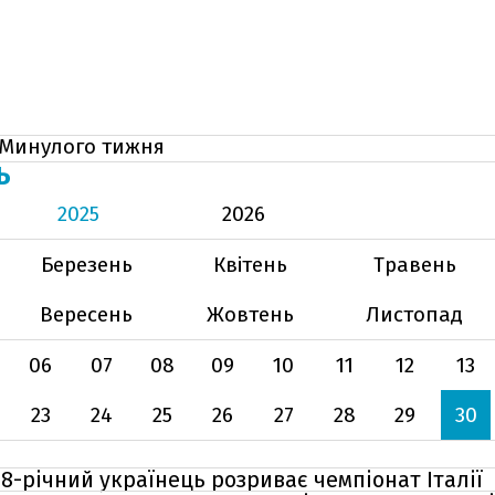
Минулого тижня
Ь
2025
2026
Березень
Квітень
Травень
Вересень
Жовтень
Листопад
06
07
08
09
10
11
12
13
23
24
25
26
27
28
29
30
 18-річний українець розриває чемпіонат Італії