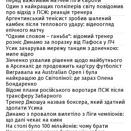
перед важливим матчем Ліги Європи
Один з найкращих голкіперів світу повідомив
про відхід з ПСЖ: реакція тренера
Аргентинський тенісист зробив шалений
камбек після теплового удару: відеоогляд
епічного матчу
"Одним словом – ганьба": відомий тренер
розніс Динамо за поразку від Пафоса у ЛЧ
Усик зачарував мережу танцем з донечкою:
миле відео
Зінченко ухвалив рішення щодо майбутнього
в Арсеналі: де продовжить кар'єру футболіст
Вигравала на Australian Open і була
найкращою до Світоліної: де зараз Олена
Бондаренко
Відомі плани російського воротаря ПСЖ після
трансферу Забарного
Тренер Джошуа назвав боксера, який здатний
здолати Усика
Динамо з провалом вилетіло з Ліги чемпіонів:
що далі чекає на киян
На столі було 100 мільйонів: чому брати