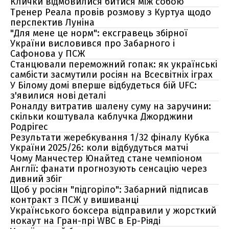
Клички відмовилися битися між собою
Тренер Реала провів розмову з Куртуа щодо
перспектив Луніна
"Для мене це норм": ексгравець збірної
України висловився про Забарного і
Сафонова у ПСЖ
Станцювали переможний гопак: як українські
самбісти засмутили росіян на Всесвітніх іграх
У Білому домі вперше відбудеться бій UFC:
з'явилися нові деталі
Роналду витратив шалену суму на заручини:
скільки коштувала каблучка Джорджини
Родрігес
Результати жеребкування 1/32 фіналу Кубка
України 2025/26: коли відбудуться матчі
Чому Манчестер Юнайтед стане чемпіоном
Англії: фанати прогнозують сенсацію через
дивний збіг
Щоб у росіян "підгоріло": Забарний підписав
контракт з ПСЖ у вишиванці
Українського боксера відправили у жорсткий
нокаут на Гран-прі WBC в Ер-Ріяді