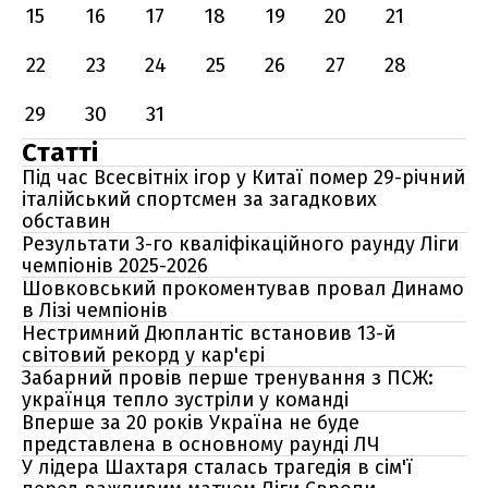
15
16
17
18
19
20
21
22
23
24
25
26
27
28
29
30
31
Статті
Під час Всесвітніх ігор у Китаї помер 29-річний
італійський спортсмен за загадкових
обставин
Результати 3-го кваліфікаційного раунду Ліги
чемпіонів 2025-2026
Шовковський прокоментував провал Динамо
в Лізі чемпіонів
Нестримний Дюплантіс встановив 13-й
світовий рекорд у кар'єрі
Забарний провів перше тренування з ПСЖ:
українця тепло зустріли у команді
Вперше за 20 років Україна не буде
представлена в основному раунді ЛЧ
У лідера Шахтаря сталась трагедія в сім'ї