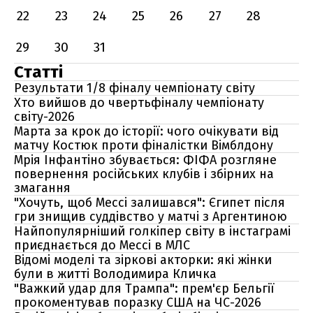
22
23
24
25
26
27
28
29
30
31
Статті
Результати 1/8 фіналу чемпіонату світу
Хто вийшов до чвертьфіналу чемпіонату
світу-2026
Марта за крок до історії: чого очікувати від
матчу Костюк проти фіналістки Вімблдону
Мрія Інфантіно збувається: ФІФА розгляне
повернення російських клубів і збірних на
змагання
"Хочуть, щоб Мессі залишався": Єгипет після
гри знищив суддівство у матчі з Аргентиною
Найпопулярніший голкіпер світу в інстаграмі
приєднається до Мессі в МЛС
Відомі моделі та зіркові акторки: які жінки
були в житті Володимира Кличка
"Важкий удар для Трампа": прем'єр Бельгії
прокоментував поразку США на ЧС-2026