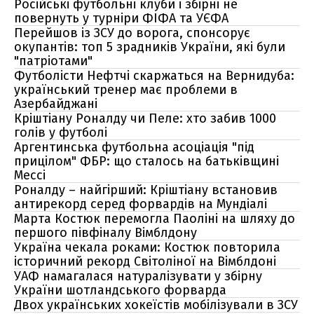
Російські футбольні клуби і збірні не
повернуть у турніри ФІФА та УЄФА
Перейшов із ЗСУ до ворога, спонсорує
окупантів: топ 5 зрадників України, які були
"патріотами"
Футболісти Нефтчі скаржаться на Вернидуба:
український тренер має проблеми в
Азербайджані
Кріштіану Роналду чи Пеле: хто забив 1000
голів у футболі
Аргентинська футбольна асоціація "під
прицілом" ФБР: що сталось на батьківщині
Мессі
Роналду – найгірший: Кріштіану встановив
антирекорд серед форвардів на Мундіалі
Марта Костюк перемогла Паоліні на шляху до
першого півфіналу Вімблдону
Україна чекала роками: Костюк повторила
історичний рекорд Світоліної на Вімблдоні
УАФ намагалася натуралізувати у збірну
України шотландського форварда
Двох українських хокеїстів мобілізували в ЗСУ