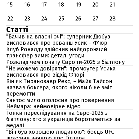
15
16
17
18
19
20
21
22
23
24
25
26
27
28
Статті
"Бачив на власні очі": суперник Дюбуа
висловився про реванш Усик – Ф'юрі
Клуб Роналду здійснив найдорожчий
трансфер зими: деталі угоди
Розклад чемпіонату Європи-2025 з біатлону
"Не можемо довіряти": промоутер Усика
висловився про відхід Ф'юрі
Він як Тиранозавр Рекс, – Майк Тайсон
назвав боксера, якого ніколи б не зміг
перемогти
Сантос мило оголосив про повернення
Неймара: неймовірне відео
Гонки переслідування на Євро-2025 з
біатлону: хто з українців боротиметься за
медалі
"Він був хорошою людиною": боєць UFC
шокував заявою про Гітлера