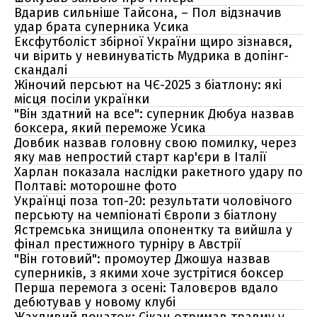
Вдарив сильніше Тайсона, – Пол відзначив
удар брата суперника Усика
Ексфутболіст збірної України щиро зізнався,
чи вірить у невинуватість Мудрика в допінг-
скандалі
Жіночий персьют на ЧЄ-2025 з біатлону: які
місця посіли українки
"Він здатний на все": суперник Дюбуа назвав
боксера, який переможе Усика
Довбик назвав головну свою помилку, через
яку мав непростий старт кар'єри в Італії
Харлан показала наслідки ракетного удару по
Полтаві: моторошне фото
Українці поза топ-20: результати чоловічого
персьюту на чемпіонаті Європи з біатлону
Ястремська знищила опонентку та вийшла у
фінал престижного турніру в Австрії
"Він готовий": промоутер Джошуа назвав
суперників, з якими хоче зустрітися боксер
Перша перемога з осені: Таловєров вдало
дебютував у новому клубі