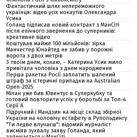
Фантастичний шлях непереможного
українця: відео усіх нокаутів Олександра
Усика
Голанд підписав новий контракт з МанСіті
після епічного звернення до суперників:
креативне відео
Коштував майже 100 мільйонів: зірка
Манчестер Юнайтед не забив у порожні
ворота з двох метрів
З твоїм днем, кохаю, – Катерина Усик мило
привітала чоловіка з днем народження
Перша ракетка Росії заплатить шалений
штраф за істеричні припадки на Australian
Open-2025
Мілан уже бив Ювентус в Суперкубку та
готовий повторити успіх у боротьбі за Топ-4
Серії А
Підручний і Мандзин на місці: склад збірної
України на чоловічу естафету в Рупольдингу
"Ти ледве влучаєш": відомий журналіст
висміяв зухвалу заяву Голанда, який
залишається у МанСіті