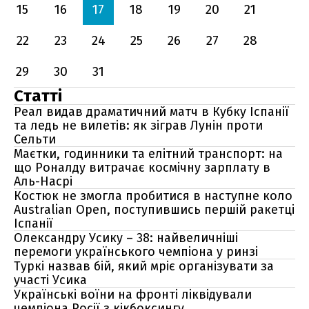
15
16
17
18
19
20
21
22
23
24
25
26
27
28
29
30
31
Статті
Реал видав драматичний матч в Кубку Іспанії
та ледь не вилетів: як зіграв Лунін проти
Сельти
Маєтки, годинники та елітний транспорт: на
що Роналду витрачає космічну зарплату в
Аль-Насрі
Костюк не змогла пробитися в наступне коло
Australian Open, поступившись першій ракетці
Іспанії
Олександру Усику – 38: найвеличніші
перемоги українського чемпіона у ринзі
Туркі назвав бій, який мріє організувати за
участі Усика
Українські воїни на фронті ліквідували
чемпіона Росії з кікбоксингу