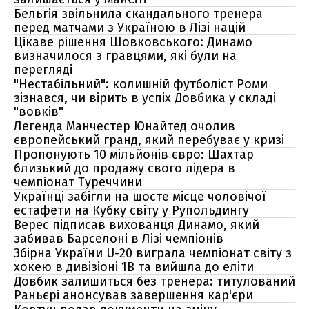
Бельгія звільнила скандального тренера
перед матчами з Україною в Лізі націй
Цікаве рішення Шовковського: Динамо
визначилося з гравцями, які були на
перегляді
"Нестабільний": колишній футболіст Роми
зізнався, чи вірить в успіх Довбика у складі
"вовків"
Легенда Манчестер Юнайтед очолив
європейський гранд, який перебуває у кризі
Пропонують 10 мільйонів євро: Шахтар
близький до продажу свого лідера в
чемпіонат Туреччини
Українці забігли на шосте місце чоловічої
естафети на Кубку світу у Рупольдингу
Верес підписав вихованця Динамо, який
забивав Барселоні в Лізі чемпіонів
Збірна України U-20 виграла чемпіонат світу з
хокею в дивізіоні 1В та вийшла до еліти
Довбик залишиться без тренера: титулований
Раньєрі анонсував завершення кар'єри