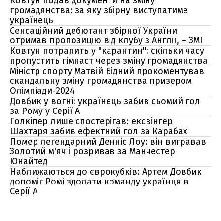
Ковтун подав документи на зміну
громадянства: за яку збірну виступатиме
українець
Сенсаційний дебютант збірної України
отримав пропозицію від клубу з Англії, – ЗМІ
Ковтун потрапить у "карантин": скільки часу
пропустить гімнаст через зміну громадянства
Міністр спорту Матвій Бідний прокоментував
скандальну зміну громадянства призером
Олімпіади-2024
Довбик у вогні: українець забив сьомий гол
за Рому у Серії А
Голкіпер лише спостерігав: ексвінгер
Шахтаря забив ефектний гол за Карабах
Помер легендарний Денніс Лоу: він вигравав
Золотий м'яч і розривав за Манчестер
Юнайтед
Наближаються до єврокубків: Артем Довбик
допоміг Ромі здолати команду українця в
Серії А