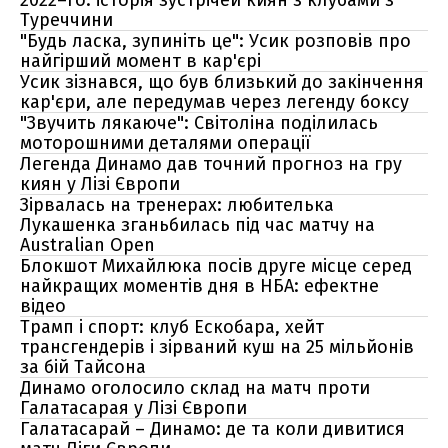
2022–го: історія зустрічей киян з клубами з
Туреччини
"Будь ласка, зупиніть це": Усик розповів про
найгірший момент в кар'єрі
Усик зізнався, що був близький до закінчення
кар'єри, але передумав через легенду боксу
"Звучить лякаюче": Світоліна поділилась
моторошними деталями операції
Легенда Динамо дав точний прогноз на гру
киян у Лізі Європи
Зірвалась на тренерах: любителька
Лукашенка зганьбилась під час матчу на
Australian Open
Блокшот Михайлюка посів друге місце серед
найкращих моментів дня в НБА: ефектне
відео
Трамп і спорт: клуб Ескобара, хейт
трансгендерів і зірваний куш на 25 мільйонів
за бій Тайсона
Динамо оголосило склад на матч проти
Галатасарая у Лізі Європи
Галатасарай – Динамо: де та коли дивитися