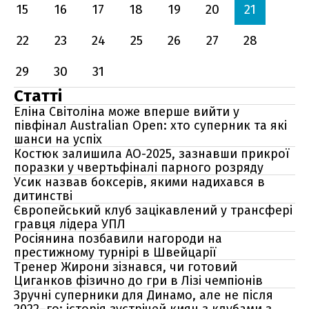
15
16
17
18
19
20
21
22
23
24
25
26
27
28
29
30
31
Статті
Еліна Світоліна може вперше вийти у
півфінал Australian Open: хто суперник та які
шанси на успіх
Костюк залишила AO-2025, зазнавши прикрої
поразки у чвертьфіналі парного розряду
Усик назвав боксерів, якими надихався в
дитинстві
Європейський клуб зацікавлений у трансфері
гравця лідера УПЛ
Росіянина позбавили нагороди на
престижному турнірі в Швейцарії
Тренер Жирони зізнався, чи готовий
Циганков фізично до гри в Лізі чемпіонів
Зручні суперники для Динамо, але не після