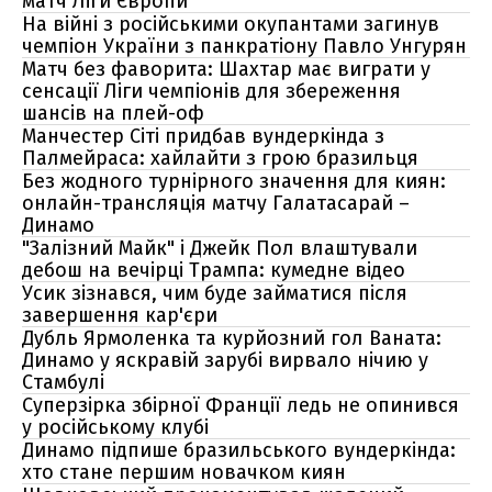
матч Ліги Європи
На війні з російськими окупантами загинув
чемпіон України з панкратіону Павло Унгурян
Матч без фаворита: Шахтар має виграти у
сенсації Ліги чемпіонів для збереження
шансів на плей-оф
Манчестер Сіті придбав вундеркінда з
Палмейраса: хайлайти з грою бразильця
Без жодного турнірного значення для киян:
онлайн-трансляція матчу Галатасарай –
Динамо
"Залізний Майк" і Джейк Пол влаштували
дебош на вечірці Трампа: кумедне відео
Усик зізнався, чим буде займатися після
завершення кар'єри
Дубль Ярмоленка та курйозний гол Ваната:
Динамо у яскравій зарубі вирвало нічию у
Стамбулі
Суперзірка збірної Франції ледь не опинився
у російському клубі
Динамо підпише бразильського вундеркінда:
хто стане першим новачком киян