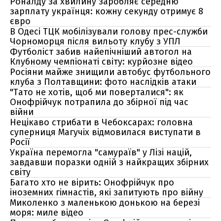
Роналду за хвилину заробляє середню
зарплату українця: кожну секунду отримує 8
євро
В Одесі ТЦК мобілізували голову прес-служби
Чорноморця після вильоту клубу з УПЛ
Футболіст забив найепічніший автогол на
Клубному чемпіонаті світу: курйозне відео
Росіяни майже знищили автобус футбольного
клуба з Полтавщини: фото наслідків атаки
"Тато не хотів, щоб ми поверталися": як
Онофрійчук потрапила до збірної під час
війни
Нецікаво стрибати в Чебоксарах: головна
суперниця Магучіх відмовилася виступати в
Росії
Україна перемогла "самураїв" у Лізі націй,
завдавши поразки одній з найкращих збірних
світу
Багато хто не вірить: Онофрійчук про
іноземних гімнастів, які запитують про війну
Миколенко з маленькою донькою на березі
моря: миле відео