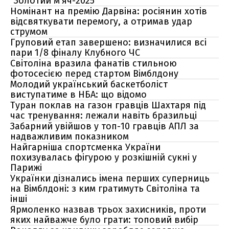
"Золотий м'яч-2025"
Номінант на премію Дарвіна: росіянин хотів
відсвяткувати перемогу, а отримав удар
струмом
Груповий етап завершено: визначилися всі
пари 1/8 фіналу Клубного ЧС
Світоліна вразила фанатів стильною
фотосесією перед стартом Вімблдону
Молодий український баскетболіст
виступатиме в НБА: що відомо
Туран поклав на газон гравців Шахтаря під
час тренування: лежали навіть бразильці
Забарний увійшов у топ-10 гравців АПЛ за
надважливим показником
Найгарніша спортсменка України
похизувалась фігурою у розкішній сукні у
Парижі
Українки дізнались імена перших суперниць
на Вімблдоні: з ким гратимуть Світоліна та
інші
Ярмоленко назвав трьох захисників, проти
яких найважче було грати: топовий вибір