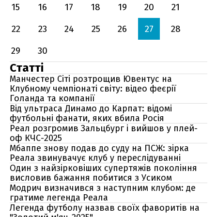
15
16
17
18
19
20
21
22
23
24
25
26
27
28
29
30
Статті
Манчестер Сіті розтрощив Ювентус на
Клубному чемпіонаті світу: відео феєрії
Голанда та компанії
Від ультраса Динамо до Карпат: відомі
футбольні фанати, яких вбила Росія
Реал розгромив Зальцбург і вийшов у плей-
оф КЧС-2025
Мбаппе знову подав до суду на ПСЖ: зірка
Реала звинувачує клуб у переслідуванні
Один з найзірковіших супертяжів покоління
висловив бажання побитися з Усиком
Модрич визначився з наступним клубом: де
гратиме легенда Реала
Легенда футболу назвав своїх фаворитів на