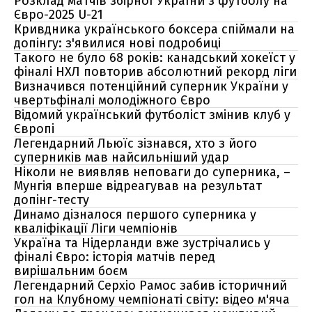
Розклад матчів збірної України з футболу на
Євро-2025 U-21
Кривдника українського боксера спіймали на
допінгу: з'явилися нові подробиці
Такого не було 68 років: канадський хокеїст у
фіналі НХЛ повторив абсолютний рекорд ліги
Визначився потенційний суперник України у
чвертьфіналі молодіжного Євро
Відомий український футболіст змінив клуб у
Європі
Легендарний Льюїс зізнався, хто з його
суперників мав найсильніший удар
Ніколи не виявляв неповаги до суперника, –
Мунгія вперше відреагував на результат
допінг-тесту
Динамо дізналося першого суперника у
кваліфікації Ліги чемпіонів
Україна та Нідерланди вже зустрічались у
фіналі Євро: історія матчів перед
вирішальним боєм
Легендарний Серхіо Рамос забив історичний
гол на Клубному чемпіонаті світу: відео м'яча