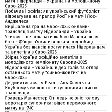
матч Нідерланди – Україна на молодіжному
Євро-2025
Побачив і офігів: як український футболіст
відреагував на прапор Росії на матчі Лос-
Анджелеса
Вирішальна гра на Євро-2025: онлайн-
трансляція матчу Нідерланди – Україна
Усик міг і не показати шаблю Мазепи після
бою з Ф'юрі: з'явилися цікаві подробиці
Україна без шансів поступилася Нідерландам
та вилетіла з Євро-2025
Збірна України офіційно вилетіла з
молодіжного чемпіонату Європи-2025
Нідерланди – Україна: відео голів та огляд
останнього матчу "синьо-жовтих" на
Євро-2025
Де дивитися матч Реал – Аль-Хіляль на
Клубному чемпіонаті світу: повний список
трансляцій
Гравець Манчестер Сіті ледь не зніс голову
воротарю суперника: відео переможного
матчу на КЧС