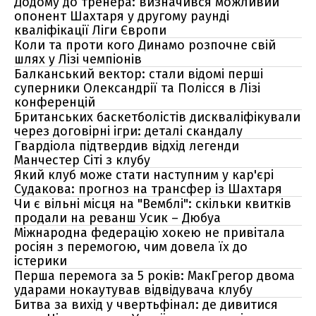
Додому до тренера: визначився можливий
опонент Шахтаря у другому раунді
кваліфікації Ліги Європи
Коли та проти кого Динамо розпочне свій
шлях у Лізі чемпіонів
Балканський вектор: стали відомі перші
суперники Олександрії та Полісся в Лізі
конференцій
Британських баскетболістів дискваліфікували
через договірні ігри: деталі скандалу
Гвардіола підтвердив відхід легенди
Манчестер Сіті з клубу
Який клуб може стати наступним у кар'єрі
Судакова: прогноз на трансфер із Шахтаря
Чи є вільні місця на "Вемблі": скільки квитків
продали на реванш Усик – Дюбуа
Міжнародна федерацію хокею не привітала
росіян з перемогою, чим довела їх до
істерики
Перша перемога за 5 років: МакГрегор двома
ударами нокаутував відвідувача клубу
Битва за вихід у чвертьфінал: де дивитися