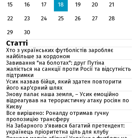
15
16
17
18
19
20
21
22
23
24
25
26
27
28
29
30
Статті
Хто з українських футболістів заробляє
найбільше за кордоном
Завивання "на болотах": друг Путіна
жаліється на санкції проти Росії та відсутність
підтримки
Усик назвав бійця, який здатен повторити
його кар'єрний шлях
Знову палає наша земля, – Усик емоційно
відреагував на терористичну атаку росіян по
Києву
Все вирішено: Роналду отримав гучну
пропозицію трансферу
На Забарного з'явився багатий претендент:
українець пріоритетна ціль для клубу